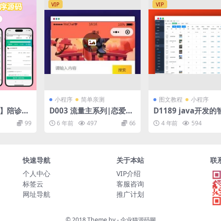
VIP
VIP
小程序
简单亲测
图文教程
小程序
版】陪诊小
D003 流量主系列|恋爱小
D1189 java开发
全开源嘀
助手微信QQ双端小程序源
信停车场小程序源码
99
6 年前
497
66
4 年前
594
生微信小程
码下载
+部署文档 兼容市面
照顾病人/
流的多家摄像机
快速导航
关于本站
联
个人中心
VIP介绍
标签云
客服咨询
网址导航
推广计划
© 2018 Theme by -
企业猫源码网