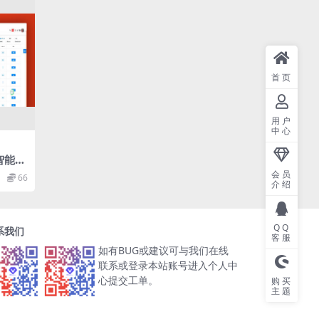
首页
用户
中心
的智能微
+前端
会员
66
介绍
上主
QQ
系我们
客服
如有BUG或建议可与我们在线
联系或登录本站账号进入个人中
心提交工单。
购买
主题