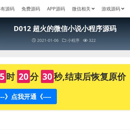
稀有源码
免费源码
APP源码
微信相关
游戏源码
D012 超火的微信小说小程序源码
2021-01-06
小程序
322
5
时
20
分
29
秒,结束后恢复原价
----》点我开通《----