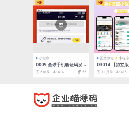
VIP
VIP
小程序
图文教程
小程序
D009 全球手机验证码发
D3014 【独立
放+短视频去水印等组合微
程序/医院陪诊/
6 年前
414
66
11 月前
415
信小程序源码下载
嗒陪诊源码/原
序/代排队取药/
护理