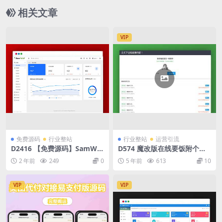
相关文章
VIP
免费源码
行业整站
行业整站
运营引流
D2416 【免费源码】SamWaf
D574 魔改版在线要饭附个人
开源轻量级的网站应用防火墙
免签支付源码
2 年前
249
0
5 年前
613
10
VIP
VIP