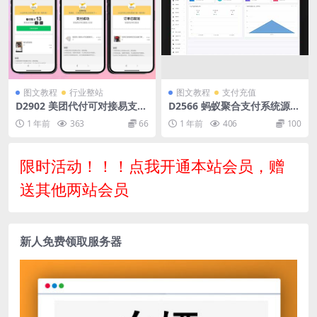
图文教程
行业整站
图文教程
支付充值
D2902 美团代付可对接易支付
D2566 蚂蚁聚合支付系统源码
版源码
完美版+附安装教程
1 年前
363
66
1 年前
406
100
限时活动！！！点我开通本站会员，赠
送其他两站会员
新人免费领取服务器