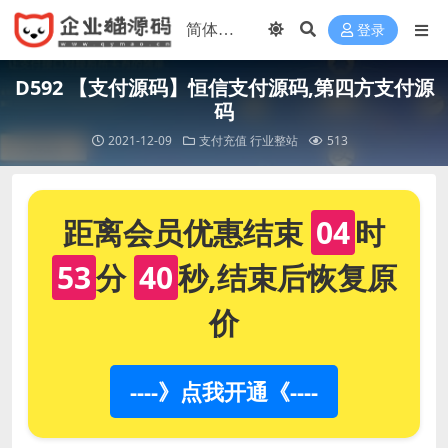
登录
D592 【支付源码】恒信支付源码,第四方支付源
码
2021-12-09
支付充值
行业整站
513
距离会员优惠结束
04
时
53
分
40
秒,结束后恢复原
价
----》点我开通《----