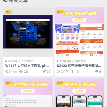
相关文章
VIP
VIP
H5游戏
图文教程
商城购物
图文教程
W1127 太空战文字游戏_php
D3122 运营级电子商务商城P
网页太空战略游戏《xnova-o
HP源码 H5+微信小程序+安卓
3 年前
221
66
9 月前
161
66
ne》源码_Linux学习手工端
客户端
VIP
VIP