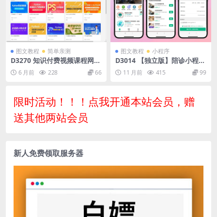
图文教程
简单亲测
图文教程
小程序
D3270 知识付费视频课程网站
D3014 【独立版】陪诊小程
｜全网精品课程资源下载平台
序/医院陪诊/全开源嘀嗒陪诊
6 月前
228
66
11 月前
415
99
｜知识付费课程网站搭建
源码/原生微信小程序/代排队
取药/照顾病人/护理
限时活动！！！点我开通本站会员，赠
送其他两站会员
新人免费领取服务器