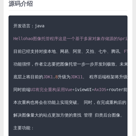
源码介绍
开发语言：java

Hellohao图像托管程序这是一个基于多家对象存储源的Spring
目前已经支持对接本地
、
网易
、
阿里
、
又拍
、
七牛
、
腾讯
、
FTP
、
功能强悍，作者立志要把图像托管一步一步开发到极致
。
未来，
H
底层上将目前的
JDK1
.
8
升级为
JDK11
。
 程序后端框架将升级
Sp
同时前端
UI将完全重构采用Vue
+
iviewUI
+
AxIOS
+
router
本次重构也将会在功能上实现突破
。
 同时，在完成重构后的，我
解决图像量大的站点更加方便的查找 管理 归类后台图像
。
主要功能：
