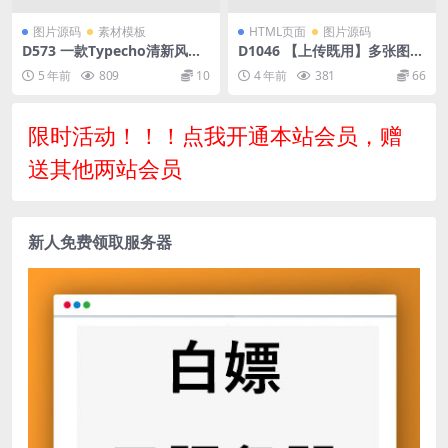
图片源码
素材模板
HTML页面
图片源码
D573 一款Typecho清新风格
D1046 【上传既用】多张图片
响应式主题Bubble
缝合怪拼图工具html源码
5 年前
809
10
4 年前
381
66
限时活动！！！点我开通本站会员，赠
送其他两站会员
新人免费领取服务器