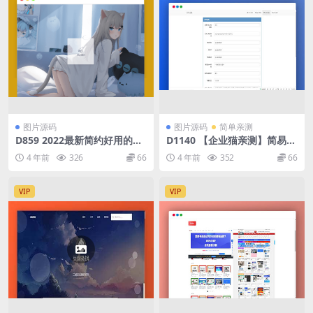
图片源码
图片源码
简单亲测
D859 2022最新简约好用的企
D1140 【企业猫亲测】简易图
业猫图床系统源码
床PHP源码
4 年前
326
66
4 年前
352
66
VIP
VIP