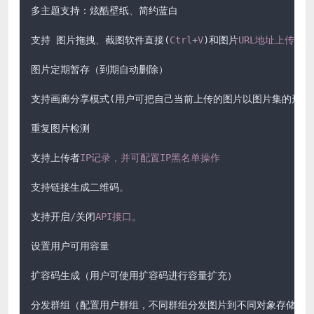
多主题支持：炫酷壁纸
、
简约蓝白

支持 图片拖拽
、
截图软件直接(
Ctrl
+
V
)和图片
URL地址上传
。
图片定期暂存（到期自动删除）

支持画廊分享模式(用户可把自己当前上传的图片以图片集的形式批
重复图片检测

支持上传者
IP记录，并可配置IP黑名单操作
支持链接生成二维码
。
支持开启
/
关闭
API接口
。
设置用户可用容量

扩容码生成（用户可使用扩容码进行容量扩充）

分发群组（配置用户群组，不同群组分发图片到不同对象存储）
