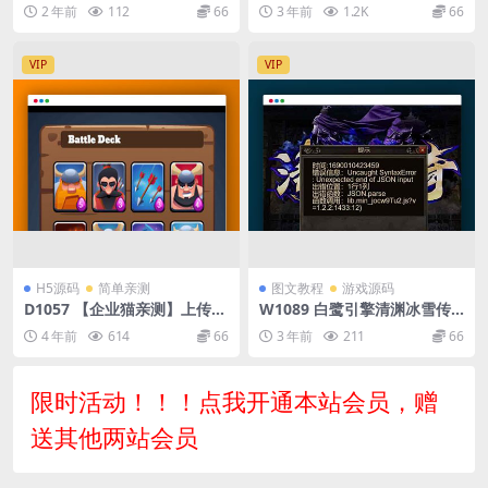
【白蛇传】最新整理Win一键
手/白噪音/助眠夜曲微信小程
2 年前
112
66
3 年前
1.2K
66
单机服务端+GM工具+详细搭
序源码 附教程
建教程
VIP
VIP
H5源码
简单亲测
图文教程
游戏源码
D1057 【企业猫亲测】上传即
W1089 白鹭引擎清渊冰雪传
用的html游戏。策略h5游戏
奇JS报错修复_经典清渊冰雪传
4 年前
614
66
3 年前
211
66
维京战争
奇三网H5修复进服会没反应或
者提示JS错误_最新整理教程
限时活动！！！点我开通本站会员，赠
送其他两站会员