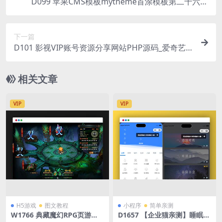
D099 苹果CMS模板mytheme首涂模板第二十六套
破解版
下一篇
D101 影视VIP账号资源分享网站PHP源码_爱奇艺
优酷迅雷账号分享网站,全自动采集发布
相关文章
VIP
VIP
H5游戏
图文教程
小程序
简单亲测
W1766 典藏魔幻RPG页游
D1657 【企业猫亲测】睡眠助