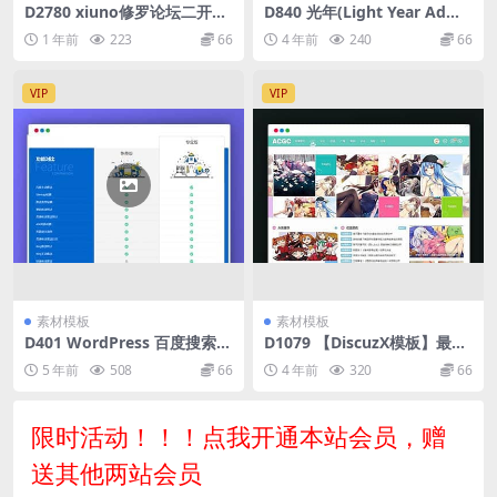
D2780 xiuno修罗论坛二开模
D840 光年(Light Year Admi
板仿网盘资源社优化网站源码
n)后台管理系统模板
1 年前
223
66
4 年前
240
66
搭建送全套插件
VIP
VIP
素材模板
素材模板
D401 WordPress 百度搜索推
D1079 【DiscuzX模板】最新
送管理 插件 Pro v3.2.7无限制
二次元动漫C风格+C风格门户
5 年前
508
66
4 年前
320
66
版
版
限时活动！！！点我开通本站会员，赠
送其他两站会员