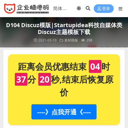
登录
D104 Discuz模版|Startupidea科技自媒体类
Discuz主题模板下载
2021-03-10
素材模板
298
距离会员优惠结束
04
时
37
分
20
秒,结束后恢复原
价
----》点我开通《----