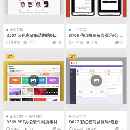
企业官网
企业官网
D507 蓝色家政保洁网站织梦d
D766 仿山楂岛留言源码/公众
ede模板源码[自适应手机版]
号吸粉/短视频引流神器
5 年前
419
10
4 年前
249
66
VIP
VIP
企业官网
商城购物
企业官网
D569 PPT办公软件网页素材
D827 彩虹云商城源码/最新彩
资源下载类网站源码 dedecm
虹代刷V6.9.0免授权纯净完整
5 年前
580
66
4 年前
415
66