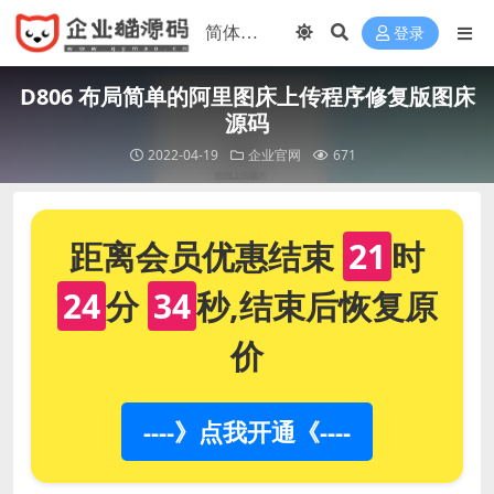
登录
D806 布局简单的阿里图床上传程序修复版图床
源码
2022-04-19
企业官网
671
距离会员优惠结束
21
时
24
分
33
秒,结束后恢复原
价
----》点我开通《----