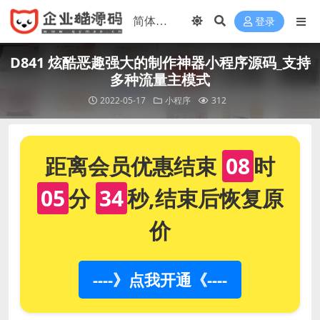
登录
D841 炫酷恶趣强大的制作神器小程序源码_支持
多种流量主模式
2022-05-17
小程序
312
距离会员优惠结束
08
时
05
分
33
秒,结束后恢复原
价
----》点我开通《----