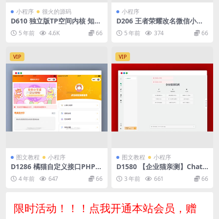
小程序
很火的源码
小程序
D610 独立版TP空间内核 知识
D206 王者荣耀改名微信小程
付费小程序带企业猫亲测视频
序源码免费下载
5 年前
4.6K
66
5 年前
374
66
教程
VIP
VIP
图文教程
小程序
图文教程
小程序
D1286 橘猫自定义接口PHP后
D1580 【企业猫亲测】ChatG
端去水印小程序源码
PT小程序/H5双端去授权版智
4 年前
647
66
3 年前
661
66
思AI助手源码
限时活动！！！点我开通本站会员，赠