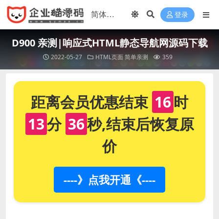
登录
D900 亲测|响应式HTML静态导航网源码下载
2022-05-27
HTML页面
简单亲测
359
距离会员优惠结束
16
时
13
分
36
秒,结束后恢复原
价
----》点我开通《----