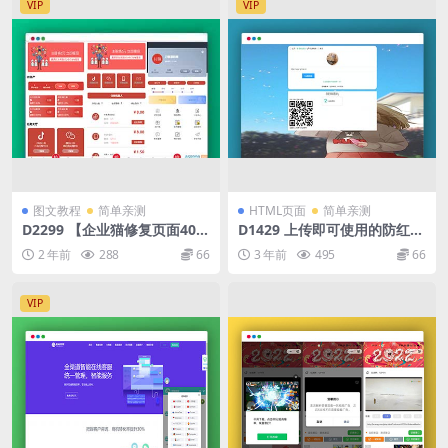
VIP
VIP
图文教程
简单亲测
HTML页面
简单亲测
D2299 【企业猫修复页面404
D1429 上传即可使用的防红短
版】抖音分级会员制度 在线点
链接系统源码
2 年前
288
66
3 年前
495
66
赞任务 发布接单运营平台 PH
P网站源码
VIP