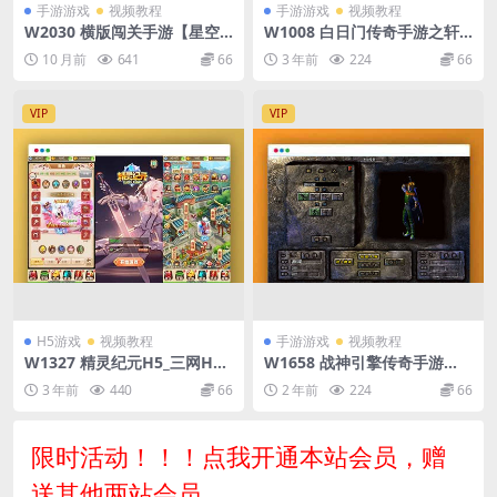
手游游戏
视频教程
手游游戏
视频教程
W2030 横版闯关手游【星空
W1008 白日门传奇手游之轩
阿拉德龙环版】最新整理Linu
辕传奇/骑战世界_经典PK类角
10 月前
641
66
3 年前
224
66
x手工服务端+运营后台+GM授
色扮演动作手游_Win服务端源
权后台
码_视频架设教程_更新坐骑_元
神_魂环_GM总后台
VIP
VIP
H5游戏
视频教程
手游游戏
视频教程
W1327 精灵纪元H5_三网H5
W1658 战神引擎传奇手游
换皮挂机网页精灵纪元H5版本
【飞仙传奇】最新整理单机一
3 年前
440
66
2 年前
224
66
_VM镜像单机一键端+Linux学
键即玩镜像端+WIN系复古服
习手工服务端_通用视频教程_
务端+安卓苹果双端+GM授权
GM充值物品后台
物品后台+详细搭建教程
限时活动！！！点我开通本站会员，赠
送其他两站会员