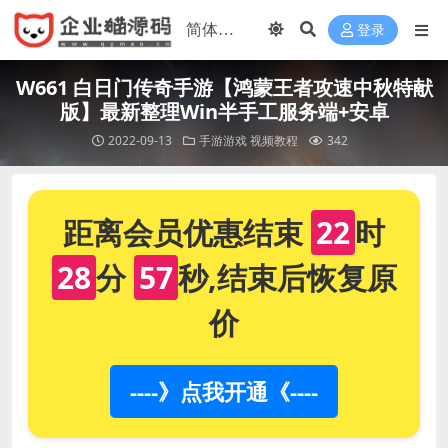
登录
W661 白日门传奇手游【鸿蒙王者攻速中秋特献
版】最新整理Win半手工服务端+安卓
2022-09-13
手游游戏
视频教程
342
距离会员优惠结束
22
时
28
分
57
秒,结束后恢复原
价
----》点我开通《----