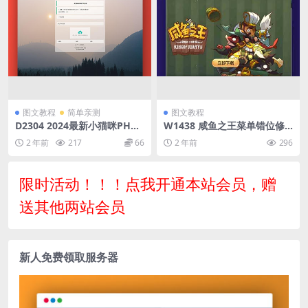
图文教程
简单亲测
图文教程
D2304 2024最新小猫咪PHP
W1438 咸鱼之王菜单错位修
加密系统源码V1.41带后台
复和修改教程 PS：供参考
2 年前
217
66
2 年前
296
限时活动！！！点我开通本站会员，赠
送其他两站会员
新人免费领取服务器