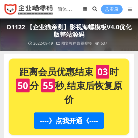
登录
D1122 【企业猫亲测】影视海螺模板V4.0优化
版整站源码
2022-09-19
图文教程
影视视频
637
距离会员优惠结束
03
时
50
分
54
秒,结束后恢复原
价
----》点我开通《----