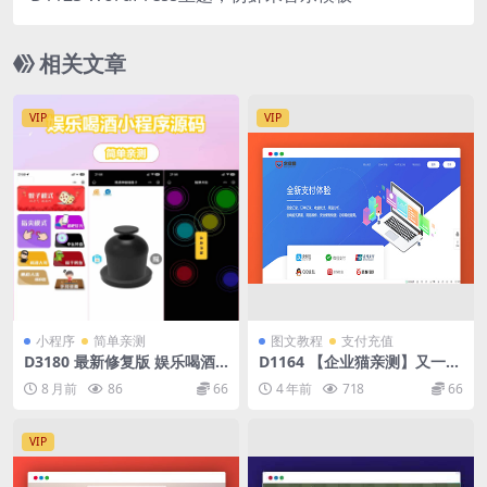
相关文章
VIP
VIP
小程序
简单亲测
图文教程
支付充值
D3180 最新修复版 娱乐喝酒
D1164 【企业猫亲测】又一版
小程序源码
本的彩虹易支付源码
8 月前
86
66
4 年前
718
66
VIP