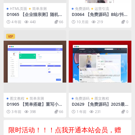
HTML页面
简单亲测
免费源码
运营引流
D1065 【企业猫亲测】随机打
D3064 【免费源码】B站/抖音
开网址盲盒导航网站源码
直播万能场控机器人，弹幕姬
4 年前
440
66
10 月前
219
0
+答谢姬+回复姬+点歌姬+各种
小骚操作，目前唯一可编程机
器人
VIP
图文教程
简单亲测
免费源码
图文教程
D1905 【简单搭建】重写小西
D2629 【免费源码】2025最
瓜官方 API 源码，并非网络泛
火异次元发卡网个人发卡商城
3 年前
398
66
1 年前
231
0
滥 4.0 版本
源码可商用自动发卡可开分站
限时活动！！！点我开通本站会员，赠