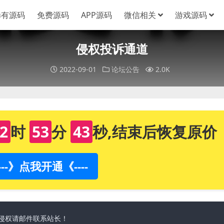
稀有源码
免费源码
APP源码
微信相关
游戏源码
侵权投诉通道
2022-09-01
论坛公告
2.0K
2
时
53
分
43
秒,结束后恢复原价
----》点我开通《----
侵权请邮件联系站长！
