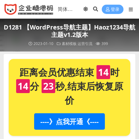
登录
D1281 【WordPress导航主题】Haoz1234导航
主题v1.2版本
2023-01-10
素材模板
运营引流
399
距离会员优惠结束
14
时
14
分
23
秒,结束后恢复原
价
----》点我开通《----