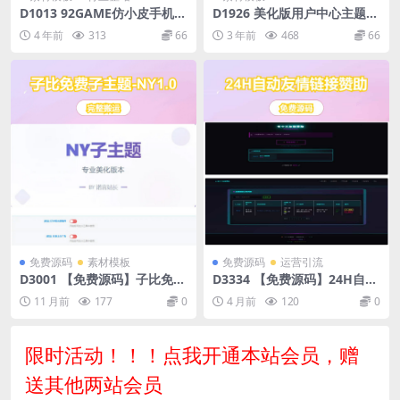
D1013 92GAME仿小皮手机游
D1926 美化版用户中心主题开
戏网整站源码 帝国CMS内核,
源更新+ 彩虹易支付美化版前
4 年前
313
66
3 年前
468
66
带完整火车头采集接口 发号系
台
统,手机版等等功能,
免费源码
素材模板
免费源码
运营引流
D3001 【免费源码】子比免费
D3334 【免费源码】24H自动
子主题-NY1.0子比子主题
友情链接赞助系统
11 月前
177
0
4 月前
120
0
限时活动！！！点我开通本站会员，赠
送其他两站会员