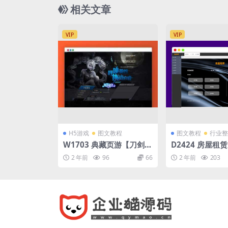
程_GM后台_安卓苹果双
相关文章
VIP
VIP
H5游戏
图文教程
图文教程
行业整
W1703 典藏页游【刀剑无
D2424 房屋租
双之十代仙神器】最新整
分享：SpringBoo
2 年前
96
66
2 年前
203
理Win一键服务端+GM工
e 实现全功能解
具+详细外网搭建教程