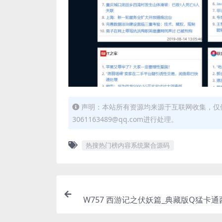
声明：本站所有资源均来源于互联网收集，仅
3061163489@qq.com进行处理。
热搜热门榜内容系统聚合源码
W757 西游记之伏妖篇_典藏版Q猛卡
材回合手游_最新整理Win手工服务端源