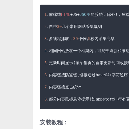
1
.前端纯
HTML
+JS+
JSON
(链接统计除外)，后端py
2
.自带
30
几个常用网站采集规则

3
.多线程抓取，
30
+网站
5
秒内采集完毕

4
.相同网站放在一个框架内，可局部刷新和滚动
5
.更新时间显示(按采集页的自带更新时间或按
6
.内容链接防盗链,链接通过base64+字符逆
7
.内容链接点击统计

8
.部分内容鼠标悬停提示(如appstore排行
安装教程：