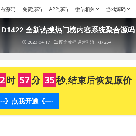
稀有源码
免费源码
APP源码
微信相关
游戏源码
D1422 全新热搜热门榜内容系统聚合源码
2023-04-17
图文教程
运营引流
254
2
时
57
分
34
秒,结束后恢复原价
----》点我开通《----