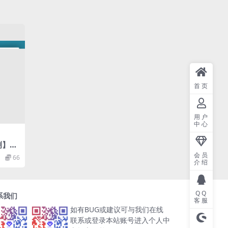
首页
用户
中心
测】白
源码
会员
66
介绍
QQ
系我们
客服
如有BUG或建议可与我们在线
联系或登录本站账号进入个人中