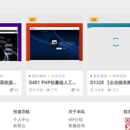
端版本！
VIP
VIP
站
图文教程
运营引流
图文教程
简单亲测
赁系统源码
D481 PHP轻量级人工在
D1328 【企业猫亲
t + Vu
线客服系统源码 自适应手
茶情人节表白网制作
66
5 年前
778
66
3 年前
472
析
机移动端
快速导航
关于本站
联
个人中心
VIP介绍
标签云
客服咨询