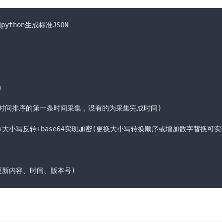
thon生成标准JSON



时间排序的第一条时间采集，没有的为采集完成时间)

序+大小写反转+base64实现加密(更换大小写转换顺序或增加数字替换可实
有更新内容、时间、版本号)