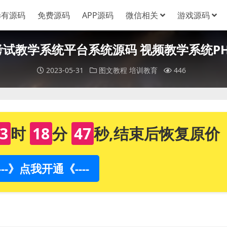
稀有源码
免费源码
APP源码
微信相关
游戏源码
线考试教学系统平台系统源码 视频教学系统PH
2023-05-31
图文教程
培训教育
446
3
时
18
分
47
秒,结束后恢复原价
----》点我开通《----