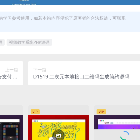
供学习参考使用，如若本站内容侵犯了原著者的合法权益，可联系
码
视频教学系统PHP源码
上一篇
下一篇
云支付 零
D1519 二次元本地接口二维码生成简约源码
去授权版
更新接口
VIP
VIP