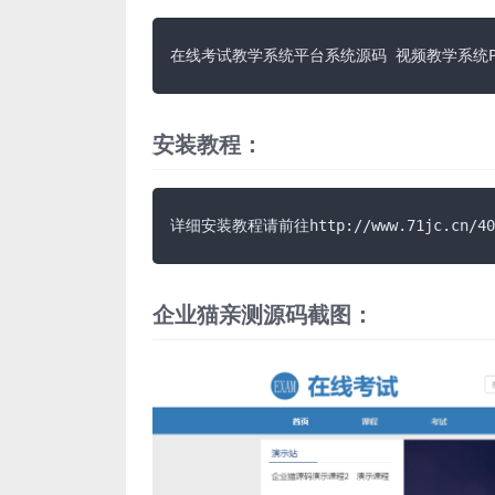
在线考试教学系统平台系统源码 视频教学系统PH
安装教程：
详细安装教程请前往http://www.71jc.cn/4
企业猫亲测源码截图：