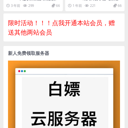
二次元美少女卡通冒险类稀有
摇光】最新整理Win手工服务
3 年前
299
66
1 年前
221
66
卡牌手游_win服务端源码视频
端+安卓苹果双端+运营后台
架设教程_附带首充钻石修改教
+详细搭建教程+视频教程
程
限时活动！！！点我开通本站会员，赠
送其他两站会员
新人免费领取服务器