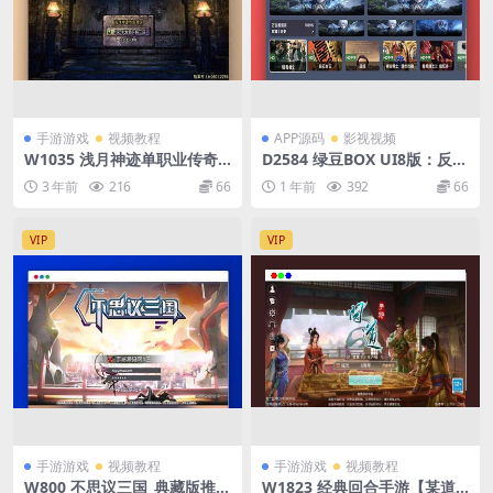
手游游戏
视频教程
APP源码
影视视频
W1035 浅月神迹单职业传奇
D2584 绿豆BOX UI8版：反编
之特色15大陆版本_战神引擎P
译版六个全新UI+最新后台直
3 年前
216
66
1 年前
392
66
K类传奇手游_Win服务端源码
播管理源码
视频架设教程_多功能GM网页
授权物品后台_GM直冲网页后
VIP
VIP
台工具_安卓苹果IOS双端
手游游戏
视频教程
手游游戏
视频教程
W800 不思议三国_典藏版推荐
W1823 经典回合手游【某道