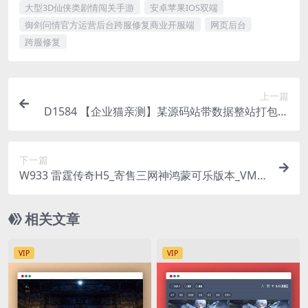
大型3D仙侠类剧情闯关手游
安卓苹果IOS双端
御剑问情官方运营后台跨服修复商业开服端
网页后台
跨服修复
上一篇
D1584 【企业猫亲测】某源码站带数据整站打包下
载
下一篇
W933 雷霆传奇H5_寄售三网神鸿蒙可乐版本_VM镜
像一键端+liunx学习手工端_通用视频教程_GM授权
后台
相关文章
VIP
VIP