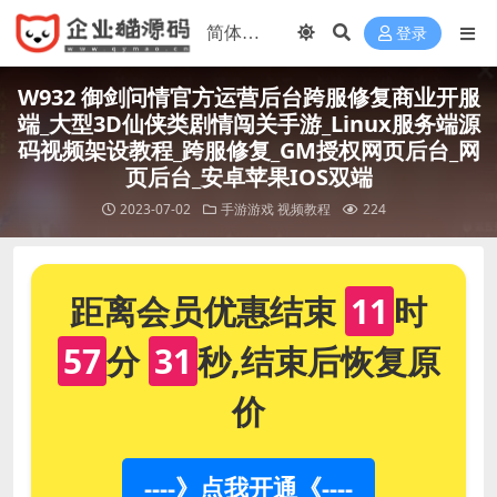
登录
W932 御剑问情官方运营后台跨服修复商业开服
端_大型3D仙侠类剧情闯关手游_Linux服务端源
码视频架设教程_跨服修复_GM授权网页后台_网
页后台_安卓苹果IOS双端
2023-07-02
手游游戏
视频教程
224
距离会员优惠结束
11
时
57
分
31
秒,结束后恢复原
价
----》点我开通《----