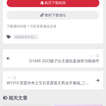
购买下载权限
教程下载地址
下载遇到问题？可联系客服或反馈
电报群管机器人
上一篇
D1640 2023版子比主题轮盘抽奖功能插件
下一篇
W1010 雷霆传奇之宝石雷霆霸主商业开服端_三网H
5全网通雷霆传奇手游_Linux服务端源码_视频架设
教程_附带安卓客户端_多功能GM后台工具
相关文章