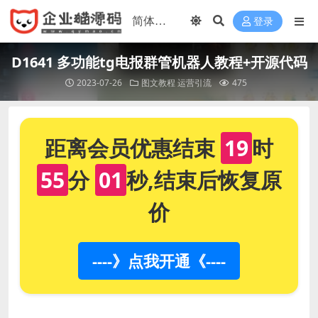
登录
D1641 多功能tg电报群管机器人教程+开源代码
2023-07-26
图文教程
运营引流
475
距离会员优惠结束
19
时
55
分
01
秒,结束后恢复原
价
----》点我开通《----