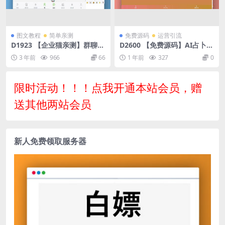
图文教程
简单亲测
免费源码
运营引流
D1923 【企业猫亲测】群聊源
D2600 【免费源码】AI占卜算
码无限建群创群H5聊天系统聊
卦项目源码分享
3 年前
966
66
1 年前
327
0
天网站源码
限时活动！！！点我开通本站会员，赠
送其他两站会员
新人免费领取服务器