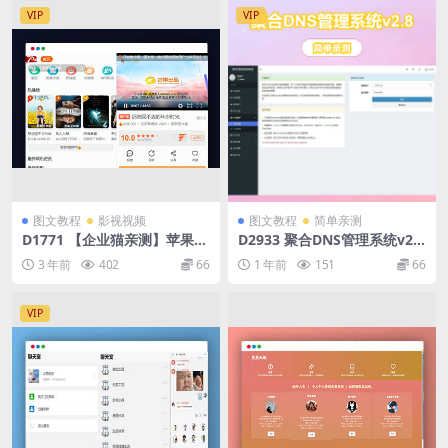
VIP
VIP
图文教程
影视视频
图文教程
简单亲测
D1771 【企业猫亲测】苹果C
D2933 聚合DNS管理系统v2.8
MS仿哔哩哔哩APP模板
(一个网站管理多个平台的域名
3 年前
402
66
1 年前
151
66
解析+多用户+API接口)
VIP