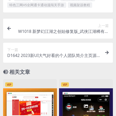
特色三网H5全网通卡通动漫闯关手游
视频架设教程
上一篇
W1018 新梦幻江湖之创始修复版_武侠江湖稀有卡
牌回合手游_Linux服务端源码_视频架设教程_安卓
苹果IOS双端版本_多功能GM授权后台_新版授权后
下一篇
台
D1642 2023新UI大气好看的个人团队简介主页源码
带后台
相关文章
VIP
VIP