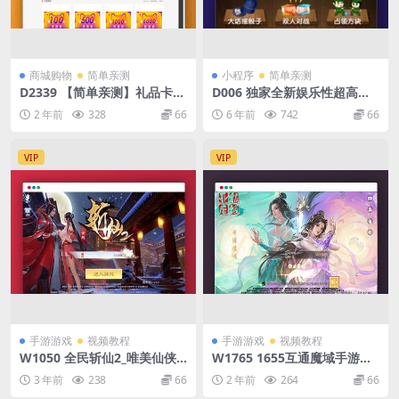
商城购物
简单亲测
小程序
简单亲测
D2339 【简单亲测】礼品卡回
D006 独家全新娱乐性超高的
收商城系统源码
喝酒神器微信小程序源码支持
2 年前
328
66
6 年前
742
66
流量主解锁多人对战等等
VIP
VIP
手游游戏
视频教程
手游游戏
视频教程
W1050 全民斩仙2_唯美仙侠
W1765 1655互通魔域手游
全民斩仙2VM镜像一键端+Lin
【亚楠魔域神火版】最新整理
3 年前
238
66
2 年前
264
66
ux学习手工端_通用视频教程_
Win半手工服务端+本地验证+