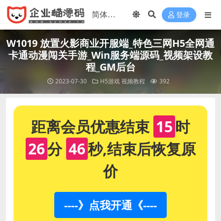
登录
W1019 放置火影商业开服端_特色三网H5全网通
卡通动漫闯关手游_Win服务端源码_视频架设教
程_GM后台
2023-07-30
H5游戏
视频教程
392
距离会员优惠结束
15
时
26
分
46
秒,结束后恢复原
价
----》点我开通《----