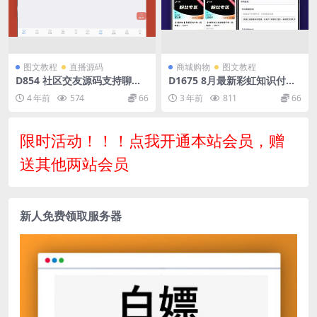
图文教程
直播源码
商城购物
图文教程
D854 社区交友源码支持聊天
D1675 8月最新彩虹知识付费
私聊-礼物系统-直播系统-缘分
商城源码 V3.4
4 年前
574
66
3 年前
811
66
匹配 搭建教程
限时活动！！！点我开通本站会员，赠
送其他两站会员
新人免费领取服务器