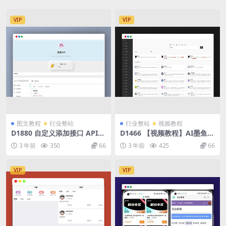
VIP
VIP
图文教程
行业整站
行业整站
视频教程
D1880 自定义添加接口 API后
D1466 【视频教程】AI墨鱼人
台管理系统源码
工智能导航java源码 带数据
3 年前
350
66
3 年前
425
66
VIP
VIP