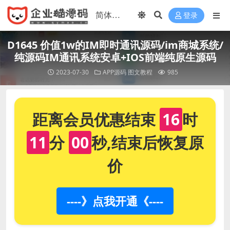
登录
D1645 价值1w的IM即时通讯源码/im商城系统/
纯源码IM通讯系统安卓+IOS前端纯原生源码
2023-07-30
APP源码
图文教程
985
距离会员优惠结束
16
时
11
分
00
秒,结束后恢复原
价
----》点我开通《----