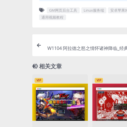
GM网页后台工具
Linux服务端
安卓苹果I
通用视频教程
W1104 阿拉德之怒之情怀诸神降临_经
闯关格斗手游_打包Linux服务端_通用
安卓苹果IOS双端_GM总运营管理后台
相关文章
授权后台_
VIP
VIP