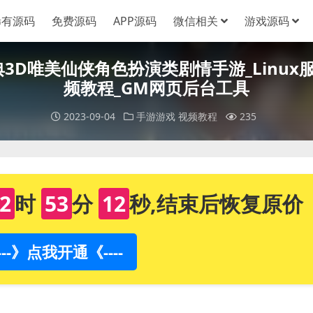
稀有源码
免费源码
APP源码
微信相关
游戏源码
典3D唯美仙侠角色扮演类剧情手游_Linux
频教程_GM网页后台工具
2023-09-04
手游游戏
视频教程
235
2
时
53
分
11
秒,结束后恢复原价
----》点我开通《----