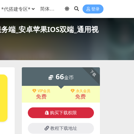
*代搭建专区*
登录
服务端_安卓苹果IOS双端_通用视
下载
66
金币
VIP会员
永久会员
免费
免费
购买下载权限
教程下载地址