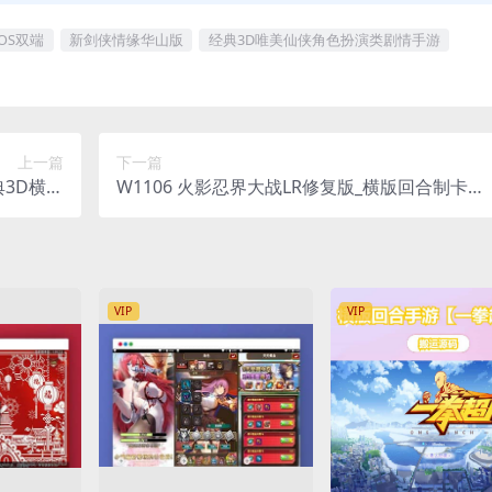
OS双端
新剑侠情缘华山版
经典3D唯美仙侠角色扮演类剧情手游
上一篇
下一篇
典3D横版
W1106 火影忍界大战LR修复版_横版回合制卡牌
视频教程_
火影忍界大战_VM镜像一键端+Linux学习手工端
_GM网页
通用视频教程_安卓苹果IOS双端_GM充值物品后
附带表格
台
VIP
VIP