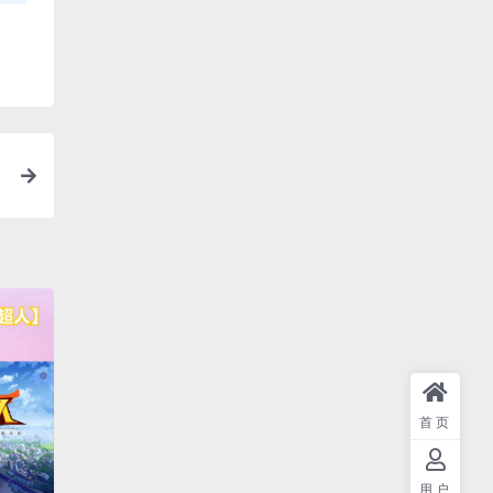
_
首页
用户