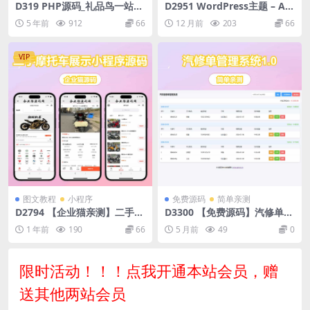
D319 PHP源码_礼品鸟一站式
D2951 WordPress主题 – AZJ
礼品采购中心网站源码淘宝礼
双端应用下载主题
5 年前
912
66
12 月前
203
66
品代发平台源码
VIP
图文教程
小程序
免费源码
简单亲测
D2794 【企业猫亲测】二手摩
D3300 【免费源码】汽修单管
托车展示小程序源码
理系统1.0，你的好帮手~
1 年前
190
66
5 月前
49
0
限时活动！！！点我开通本站会员，赠
送其他两站会员