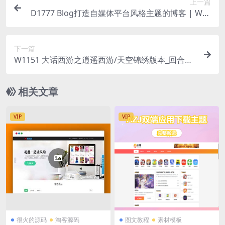
上一篇
D1777 Blog打造自媒体平台风格主题的博客 | Wor
dPress专属主题
下一篇
W1151 大话西游之逍遥西游/天空锦绣版本_回合手
游_Linux服务端_通用视频教程_GM总运营管理后台
_安卓苹果IOS双端
相关文章
VIP
VIP
很火的源码
淘客源码
图文教程
素材模板