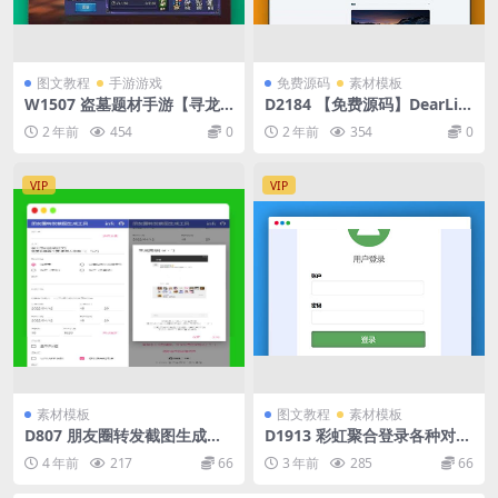
图文教程
手游游戏
免费源码
素材模板
W1507 盗墓题材手游【寻龙
D2184 【免费源码】DearLic
诀之鬼语迷城】2024最新整理
y主题 | 小众化小清新风格的
2 年前
454
0
2 年前
354
0
单机一键即玩镜像端+Linux手
博客主题源码 | Typecho主题
工服务端+运营后台+教程
模版
VIP
VIP
素材模板
图文教程
素材模板
D807 朋友圈转发截图生成装
D1913 彩虹聚合登录各种对接
逼工具源码
插件大全下载
4 年前
217
66
3 年前
285
66