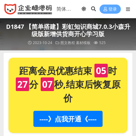
登录
D1847 【简单搭建】彩虹知识商城7.0.3小森升
级版新增供货商开心学习版
2023-10-24
图文教程
素材模板
525
距离会员优惠结束
05
时
27
分
07
秒,结束后恢复原
价
----》点我开通《----