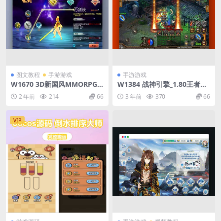
图文教程
手游游戏
手游游戏
W1670 3D新国风MMORPG
W1384 战神引擎_1.80王者降
手游【3D仙剑奇侠传内购修复
龙星王合击手游微变三职业版
2 年前
214
66
3 年前
370
66
版】最新整理单机一键即玩镜
[白猪]传奇手游_GM物品充值
像端+Linux手工服务端+安卓+
后台_安卓IOS苹果双端
GM授权后台+详细搭建教程
VIP