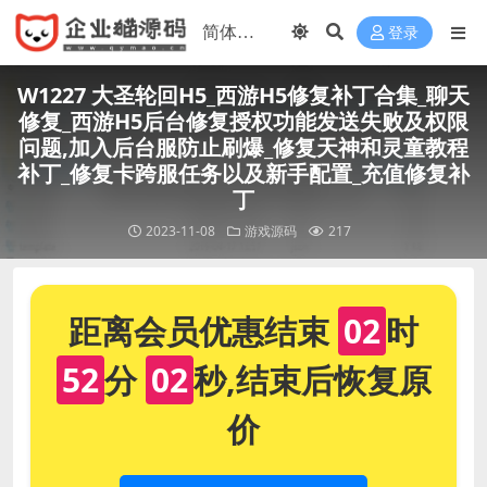
登录
W1227 大圣轮回H5_西游H5修复补丁合集_聊天
修复_西游H5后台修复授权功能发送失败及权限
问题,加入后台服防止刷爆_修复天神和灵童教程
补丁_修复卡跨服任务以及新手配置_充值修复补
丁
2023-11-08
游戏源码
217
距离会员优惠结束
02
时
52
分
02
秒,结束后恢复原
价