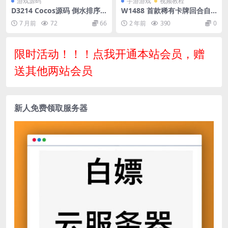
游戏源码
手游游戏
视频教程
D3214 Cocos源码 倒水排序
W1488 首款稀有卡牌回合自
大师 CocosCreator游戏源码
走棋手游【梦间集】最新整理
7 月前
72
66
2 年前
390
0
完整游戏代码2.4ts
Linux手工服务端+GM授权后
台+安卓+详细搭建教程+视频
教程
限时活动！！！点我开通本站会员，赠
送其他两站会员
新人免费领取服务器