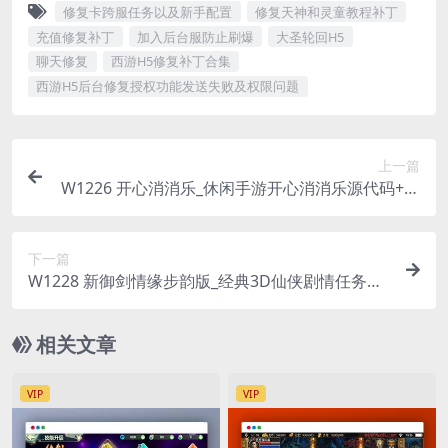
修复卡跨服任务以及新手配置
修复天神和灵童教程补丁
充值修复补丁
加入后台服防止刷爆
大圣轮回H5
聊天修复
西游H5修复补丁合集
西游H5后台修复授权功能发送失败及权限问题
上一篇
W1226 开心消消乐_休闲手游开心消消乐源代码+仅
供参考_附送CocosCreator源码大合集
下一篇
W1228 新御剑情缘步韵版_经典3D仙侠剧情任务手
游_安卓苹果IOS双端_Linux服务端_通用视频架设教
程_多功能GM网页授权后台
相关文章
VIP
VIP