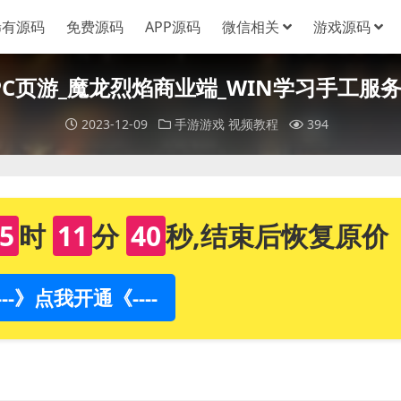
稀有源码
免费源码
APP源码
微信相关
游戏源码
_PC页游_魔龙烈焰商业端_WIN学习手工服
2023-12-09
手游游戏
视频教程
394
5
时
11
分
39
秒,结束后恢复原价
----》点我开通《----