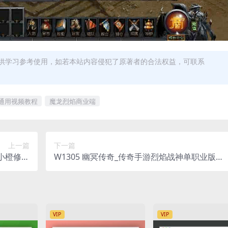
供学习参考使用，如若本站内容侵犯了原著者的合法权益，可联系
通用视频教程
魔龙烈焰商业端
上一篇
下一篇
田小橙修复
W1305 幽冥传奇_传奇手游烈焰战神单职业版本_
版
WIN学习手工服务端_通用视频教程_GM物品充
后台_安卓版
VIP
VIP