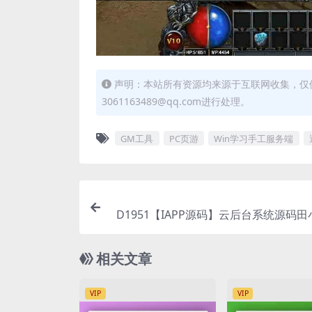
声明：本站所有资源均来源于互联网收集，仅
3061163489@qq.com进行处理。
GM工具
PC页游
Win学习手工服务端
D1951【IAPP源码】云后台系统源码
相关文章
VIP
VIP