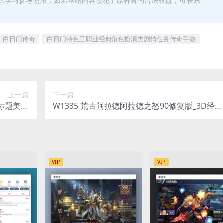
供学习参考使用，如若本站内容侵犯了原著者的合法权益，可联系
白日门传奇
白日门特色三职业经典角色扮演类剧情任务传奇手游
上一篇
下一篇
6标题美化
W1335 荒古阿拉德阿拉德之怒90修复版_3D经典
图像效果
横版闯关手游_Linux服务端_通用视频架设教程_
M总运营WEB管理后台_GM授权后台_安卓苹果I
OS双端
VIP
VIP