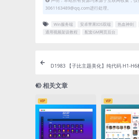
声明：本站所有资源均来源于互联网收集，仅
3061163489@qq.com进行处理。
Win服务端
安卓苹果IOS双端
热血神剑
通用视频架设教程
配套GM网页后台
D1983 【子比主题美化】纯代码 H1-H
为自定义
相关文章
VIP
VIP