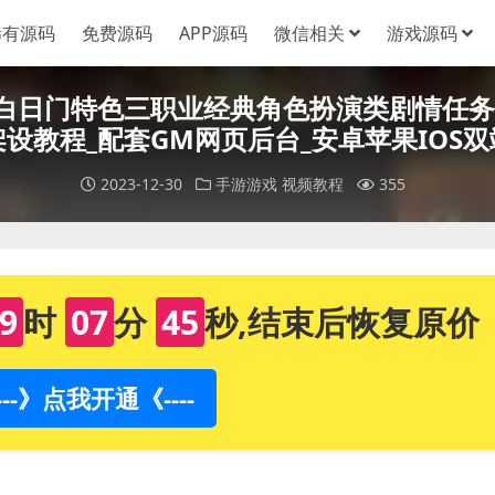
稀有源码
免费源码
APP源码
微信相关
游戏源码
剑_白日门特色三职业经典角色扮演类剧情任务
架设教程_配套GM网页后台_安卓苹果IOS双
2023-12-30
手游游戏
视频教程
355
9
时
07
分
44
秒,结束后恢复原价
----》点我开通《----