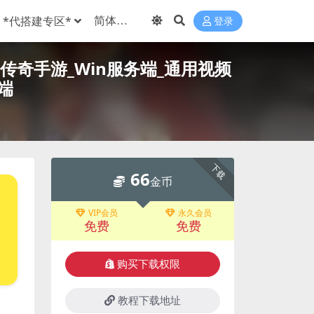
*代搭建专区*
登录
传奇手游_Win服务端_通用视频
端
下载
66
金币
VIP会员
永久会员
免费
免费
购买下载权限
教程下载地址