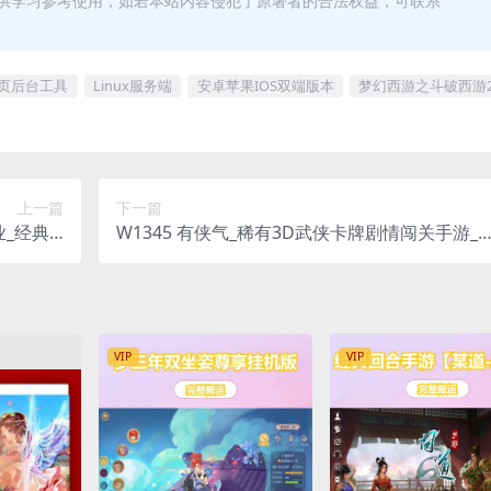
供学习参考使用，如若本站内容侵犯了原著者的合法权益，可联系
网页后台工具
Linux服务端
安卓苹果IOS双端版本
梦幻西游之斗破西游
上一篇
下一篇
业_经典Q
W1345 有侠气_稀有3D武侠卡牌剧情闯关手游_
设教程_G
in服务端_通用视频架设教程_永久本地注册_GM
IOS双端
总运营管理后台_安卓版本
VIP
VIP