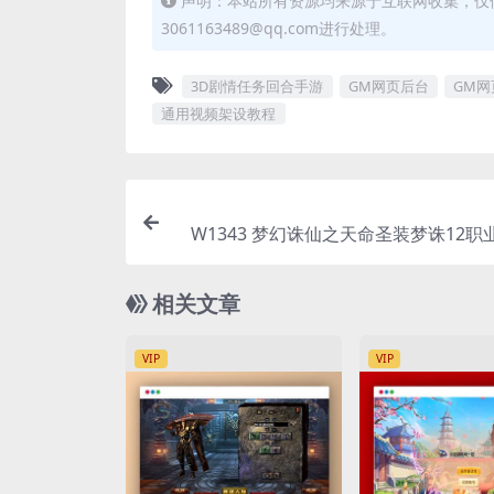
声明：本站所有资源均来源于互联网收集，仅
3061163489@qq.com进行处理。
3D剧情任务回合手游
GM网页后台
GM
通用视频架设教程
W1343 梦幻诛仙之天命圣装梦诛12职
萌剧情回合手游_Lin服务端_通用视频架
M网页后台工具_安卓苹果
相关文章
VIP
VIP