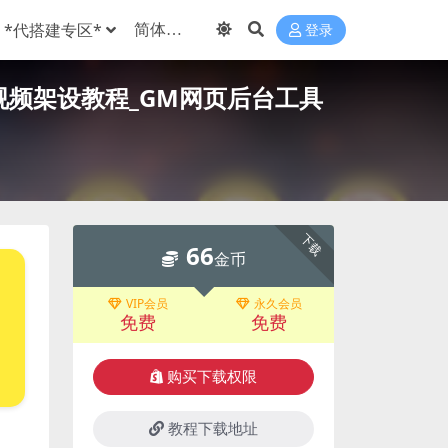
*代搭建专区*
登录
用视频架设教程_GM网页后台工具
下载
66
金币
VIP会员
永久会员
免费
免费
购买下载权限
教程下载地址