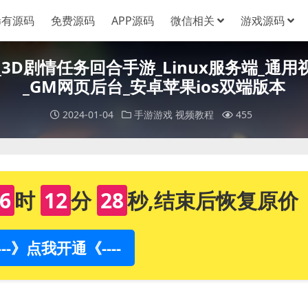
稀有源码
免费源码
APP源码
微信相关
游戏源码
2_3D剧情任务回合手游_Linux服务端_通
_GM网页后台_安卓苹果ios双端版本
2024-01-04
手游游戏
视频教程
455
6
时
12
分
27
秒,结束后恢复原价
----》点我开通《----