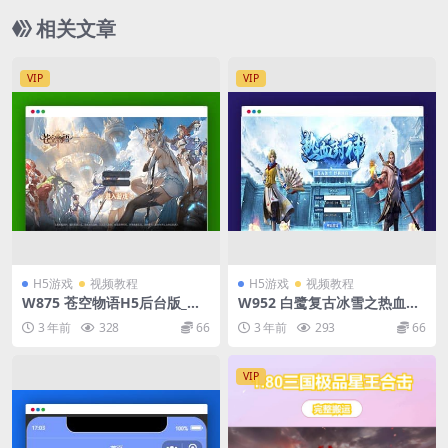
相关文章
VIP
VIP
H5游戏
视频教程
H5游戏
视频教程
W875 苍空物语H5后台版_三
W952 白鹭复古冰雪之热血封
网二次元卡牌苍空物语H5后台
神修复版_经典白鹭引擎三网H
3 年前
328
66
3 年前
293
66
版_VM一键端+Linux学习手工
5全网互通手游_Linux服务端
端_语音视频教程
源码_视频架设教程_多功能G
M网页后台
VIP