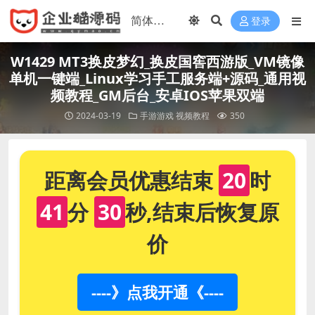
登录
W1429 MT3换皮梦幻_换皮国窖西游版_VM镜像
单机一键端_Linux学习手工服务端+源码_通用视
频教程_GM后台_安卓IOS苹果双端
2024-03-19
手游游戏
视频教程
350
距离会员优惠结束
20
时
41
分
30
秒,结束后恢复原
价
----》点我开通《----