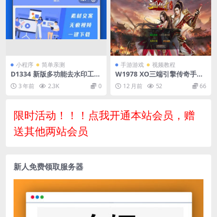
小程序
简单亲测
手游游戏
视频教程
D1334 新版多功能去水印工具
W1978 XO三端引擎传奇手游
微信小程序源码下载带流量主
【1.80三国极品星王合击】最
3 年前
2.3K
0
12 月前
52
66
功能
新整理Win系服务端+PC安卓
苹果三端+加密工具+详细搭建
教程
限时活动！！！点我开通本站会员，赠
送其他两站会员
新人免费领取服务器