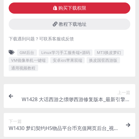
购买下载权限
教程下载地址
下载遇到问题？可联系客服或反馈
GM后台
Linux学习手工服务端+源码
MT3换皮梦幻
VM镜像单机一键端
安卓ios苹果双端
换皮国窖西游版
通用视频教程
上一篇
W1428 大话西游之缥缈西游修复版本_最新引擎大
话回合剧情闯关手游_Linux服务端_通用视频架设教
程_GM总运营管理后台_GM网页后台工具_安卓苹
下一篇
果IOS双端
W1430 梦幻契约H5物品平台币充值网页后台_视频
教程