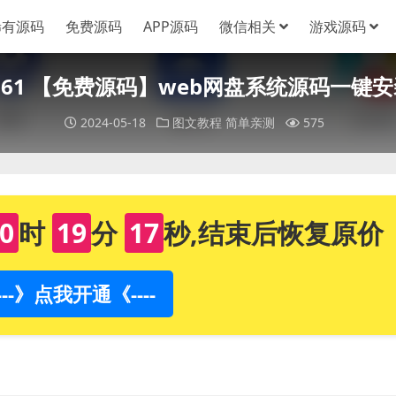
稀有源码
免费源码
APP源码
微信相关
游戏源码
161 【免费源码】web网盘系统源码一键
2024-05-18
图文教程
简单亲测
575
0
时
19
分
16
秒,结束后恢复原价
----》点我开通《----