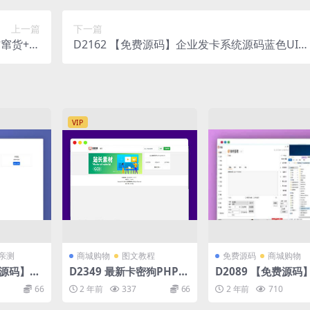
上一篇
下一篇
防窜货+二
D2162 【免费源码】企业发卡系统源码蓝色UI模
数字化防
板+商户+手机端+对接易支付接口版(无需授权)
查询系统
VIP
亲测
商城购物
图文教程
免费源码
商城购物
ML源码】上
D2349 最新卡密狗PHP自
D2089 【免费源码
杰工具箱
动发卡系统源码_自适应P
付费系统，支持用户
66
2 年前
337
66
2 年前
710
C+H5
奖励多种支付接口