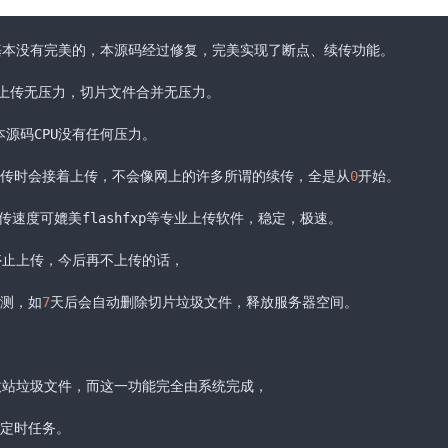
本没有完美的，本源码经过修复，完美实现了断点、续传功能。

上传无压力，切片文件合并无压力。

本源码CPU没有任何压力。

传时会接着上传，不会像网上的许多所谓的续传，全是从
0
开始。

速度可媲美flashfxp等专业上传软件，稳定，极速。

止上传，今后再不上传的话，

测，如
7
天后会自动删除切片垃圾文件，释放服务器空间。

。
站垃圾文件，而这一功能完全由系统完成，

定时任务。