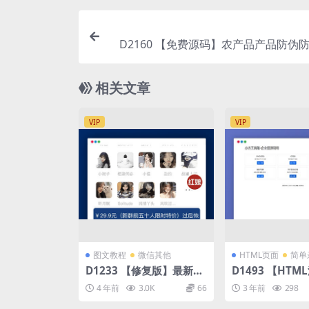
D2160 【免费源码】农产品产品防伪
维码防伪+溯源系统源码全平台一物一码
伪防窜货和溯源
相关文章
VIP
VIP
图文教程
微信其他
HTML页面
简单
D1233 【修复版】最新可
D1493 【HT
自定义微信付费入群 收费
传即可使用的小
4 年前
3.0K
66
3 年前
298
进群系统源码 底部会显示
源码
价格