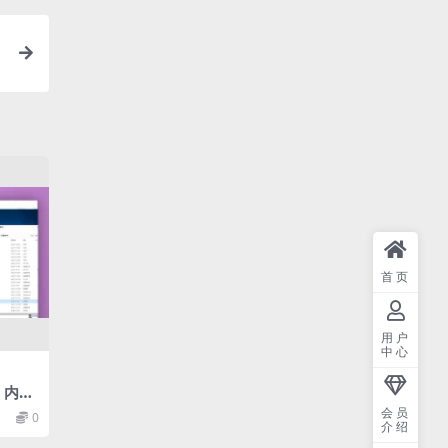
首页
用户
中心
】内容
投稿/
会员
0
介绍