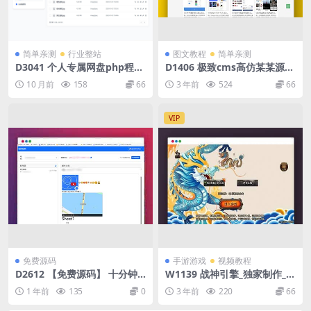
简单亲测
行业整站
图文教程
简单亲测
D3041 个人专属网盘php程序
D1406 极致cms高仿某某源码
云盘系统源码 云盘存储系统源
网模板 整站源码
10 月前
158
66
3 年前
524
66
码PC+H5自适应
VIP
免费源码
手游游戏
视频教程
D2612 【免费源码】 十分钟
W1139 战神引擎_独家制作_1.
临时邮箱服务源码带api
80彩龙元码合击二大陆第三季
1 年前
135
0
3 年前
220
66
[白猪3.1]版_通用视频教程_G
M物品充值后台_安卓IOS苹果