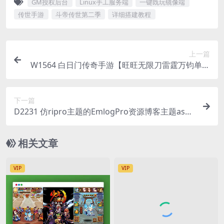
GM授权后台
Linux手工服务端
一键既玩镜像端
传世手游
斗帝传世第二季
详细搭建教程
上一篇
W1564 白日门传奇手游【旺旺无限刀雷霆万钧单职
业】最新整理Win系服务端+安卓+多区跨服+运营后
台+源码+详细搭建教程+视频教程
下一篇
D2231 仿ripro主题的EmlogPro资源博客主题asse
ts源码
相关文章
VIP
VIP