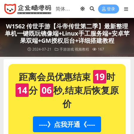
登录
W1562 传世手游【斗帝传世第二季】最新整理
单机一键既玩镜像端+Linux手工服务端+安卓苹
果双端+GM授权后台+详细搭建教程
2024-07-21
手游游戏
视频教程
167
距离会员优惠结束
19
时
14
分
06
秒,结束后恢复原
价
----》点我开通《----