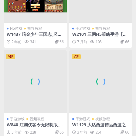
H5游戏
视频教程
手游游戏
视频教程
W1437 暗金少年三国志_竖版
W2101 三网H5策略手游【三
卡牌回合制暗金三国志热血版
国·兵临天下代金券内购七合M
2 年前
341
66
7 月前
108
66
手游_通用语音视频教程_GM
8版】最新整理Linux手工服务
物品充值后台_安卓
端+管理后台+GM授权后台+简
易安卓客户端+详细搭建教程
VIP
VIP
+视频教程
手游游戏
视频教程
手游游戏
视频教程
W840 江湖侠客令无限制版_金
W1129 大话西游精品西游之
庸武侠角色扮演类卡牌回合手
扶摇锦鲤三转_经典3D角色扮
3 年前
228
66
3 年前
251
66
游典藏版_win服务端源码_视
演类大话回合手游_Win服务端