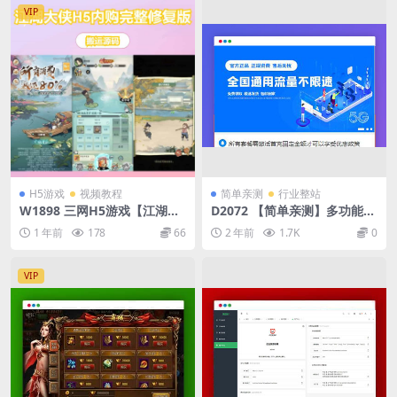
VIP
H5游戏
视频教程
简单亲测
行业整站
W1898 三网H5游戏【江湖大
D2072 【简单亲测】多功能号
侠H5代金券内购完整修复版】
卡推广分销管理系统 流量卡推
1 年前
178
66
2 年前
1.7K
0
最新整理Ubuntu手工服务端+
广分销网站源码
GM邮件后台+原生安卓客户端
+详细搭建教程+视频教程
VIP