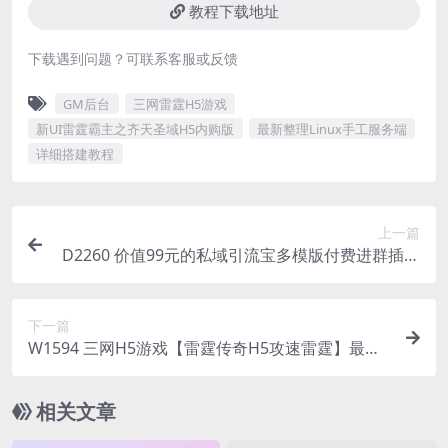
教程下载地址
下载遇到问题？可联系客服或反馈
GM后台
三网雷霆H5游戏
新UI雷霆霸主之齐天圣域H5内购版
最新整理Linux手工服务端
详细搭建教程
上一篇
D2260 价值99元的私域引流宝多模版付费进群插件
源码。
下一篇
W1594 三网H5游戏【雷霆传奇H5攻速雷霆】最新
整理Linux手工端+详细架设教程+视频教程+GM物
品充值后台
相关文章