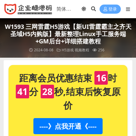
登录
W1593 三网雷霆H5游戏【新UI雷霆霸主之齐天
圣域H5内购版】最新整理Linux手工服务端
+GM后台+详细搭建教程
2024-08-08
H5游戏
视频教程
256
距离会员优惠结束
16
时
41
分
28
秒,结束后恢复原
价
----》点我开通《----