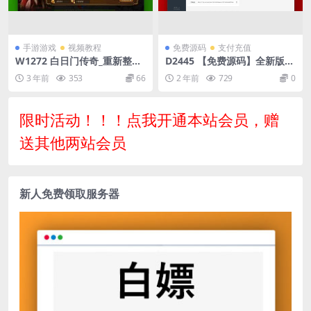
手游游戏
视频教程
免费源码
支付充值
W1272 白日门传奇_重新整理
D2445 【免费源码】全新版本
战神觉醒单职业版传奇手游_W
码支付个人免签支付系统源码
3 年前
353
66
2 年前
729
0
IN学习手工服务端_通用视频
ThinkPHP框架开发 全开源 亲
教程_GM物品充值后台_安卓
测
版
限时活动！！！点我开通本站会员，赠
送其他两站会员
新人免费领取服务器