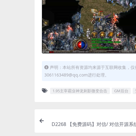
声明：本站所有资源均来源于互联网收集，仅
3061163489@qq.com进行处理。
1.95主宰霸业神龙刺影微变合击
GM后台
D2268 【免费源码】对信/ 对信开源系
PC+H