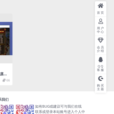
首页
用户
中心
会员
介绍
QQ
客服
_凛冬
传奇
66
服务端
购买
物品充
主题
系我们
如有BUG或建议可与我们在线
联系或登录本站账号进入个人中