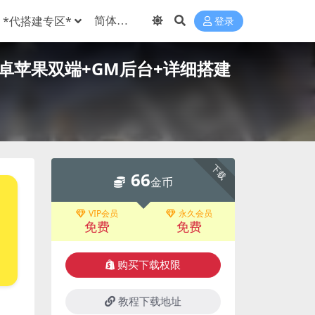
*代搭建专区*
登录
安卓苹果双端+GM后台+详细搭建
下载
66
金币
VIP会员
永久会员
免费
免费
购买下载权限
教程下载地址