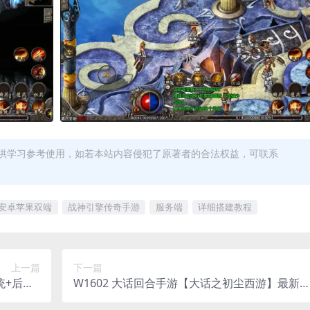
供学习参考使用，如若本站内容侵犯了原著者的合法权益，可联系
安卓苹果双端
战神引擎传奇手游
服务端
详细搭建教程
上一篇
下一篇
统+后台+
W1602 大话回合手游【大话之初尘西游】最新
5 (多圈)
理Win一键服务端+安卓+详细搭建教程