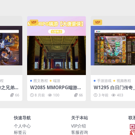
VIP
VIP
程
图文教程
端游
手游游戏
视频教程
手游之兄弟传
W2085 MMORPG端游
W1295 白日门传奇
PK类三
【大唐豪侠】最新整理WI
传奇四大陆双职业版
66
8 月前
100
66
3 年前
403
nux服务
N系服务端+PC客户端+G
手游_WIN学习手工
教程_GM
M命令+详细搭建教程
_通用视频教程_GM
_苹果IO
值后台_安卓版
快速导航
关于本站
联
个人中心
VIP介绍
标签云
客服咨询