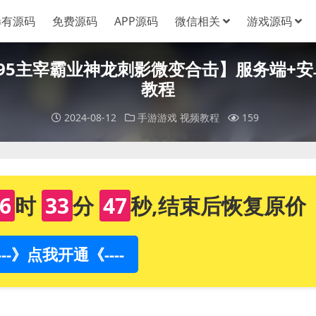
稀有源码
免费源码
APP源码
微信相关
游戏源码
1.95主宰霸业神龙刺影微变合击】服务端+
教程
2024-08-12
手游游戏
视频教程
159
6
时
33
分
46
秒,结束后恢复原价
----》点我开通《----