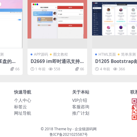
测
APP源码
图文教程
HTML页面
简单亲测
硕E盘的个
D2669 im即时通讯支持
D1205 Bootstra
全开源
红包收发分销功能，带内
理社区博客后台管理
66
1 年前
558
66
4 年前
366
嵌web页面，已经测试完
i模板html静态网
美运行
程序后台模板
快速导航
关于本站
联
个人中心
VIP介绍
标签云
客服咨询
网址导航
推广计划
© 2018 Theme by -
企业猫源码网
鲁ICP备2021025587号