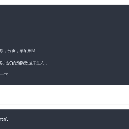
除，分页，单项删除

以很好的预防数据库注入，

一下
html