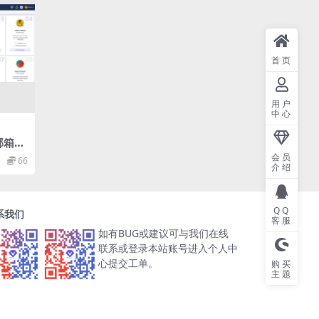
首页
用户
中心
p邮箱管
系统u
会员
66
站应用
介绍
QQ
系我们
客服
如有BUG或建议可与我们在线
联系或登录本站账号进入个人中
心提交工单。
购买
主题