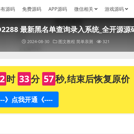
稀有源码
免费源码
APP源码
微信相关
游戏源码
D2288 最新黑名单查询录入系统_全开源源
2024-08-30
图文教程
简单亲测
321
2
时
33
分
57
秒,结束后恢复原价
----》点我开通《----