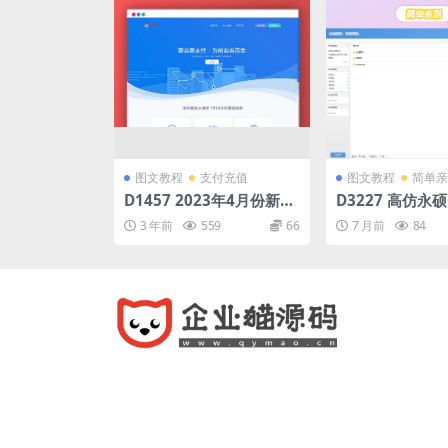
图文教程
支付充值
图文教程
简单亲
D1457 2023年4月份新发
D3227 高仿永
彩虹易支付系统原版开源
人网盘系统源码 
3 年前
559
66
7 月前
84
源码