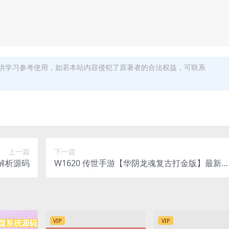
供学习参考使用，如若本站内容侵犯了原著者的合法权益，可联系
上一篇
下一篇
清解析源码
W1620 传世手游【华阴龙魂复古打金版】最新
理单机一键即玩镜像端+Linux手工服务端+安卓+
GM授权后台+详细搭建教程
VIP
VIP