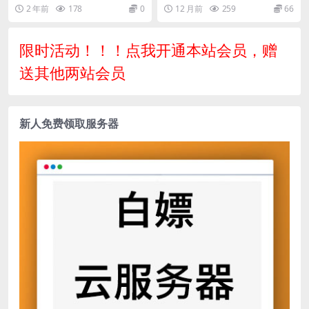
【全新决战沙城三职业-白猪3.
码
2 年前
178
0
12 月前
259
66
1】最新整理Win系服务端+安
卓苹果双端+GM授权后台+详
细搭建教程
限时活动！！！点我开通本站会员，赠
送其他两站会员
新人免费领取服务器