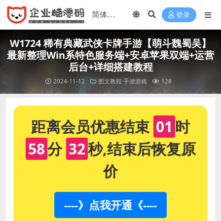
登录
W1724 稀有典藏武侠卡牌手游【萌斗魏蜀吴】
最新整理Win系特色服务端+安卓苹果双端+运营
后台+详细搭建教程
2024-11-12
图文教程
手游游戏
128
距离会员优惠结束
01
时
58
分
32
秒,结束后恢复原
价
----》点我开通《----