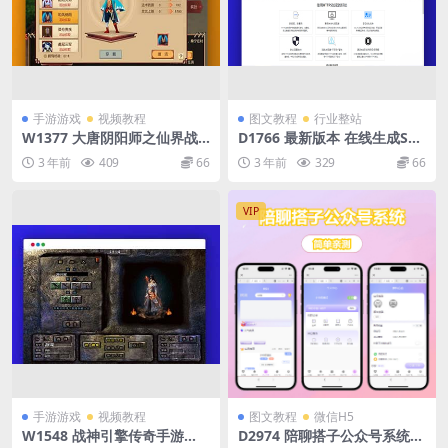
手游游戏
视频教程
图文教程
行业整站
W1377 大唐阴阳师之仙界战
D1766 最新版本 在线生成SSL
纪_经典Q萌角色扮演冒险类闯
证书源码 后台对接ssl证书api
3 年前
409
66
3 年前
329
66
关手游_Linux服务端_通用视
接口
频架设教程_破解不限IP位数_
永久本地热更_GM授权后台_
VIP
安卓苹果ios双端
手游游戏
视频教程
图文教程
微信H5
W1548 战神引擎传奇手游
D2974 陪聊搭子公众号系统源