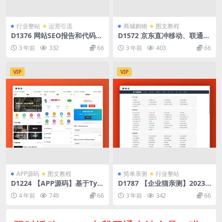
行业整站
运营引流
商城购物
图文教程
D1376 网站SEO报告和代码工
D1572 京东直冲移动、联通、
具平台系统源码
电信三大运营商话费 三网话费
3 年前
332
66
3 年前
403
66
直充系统
VIP
VIP
APP源码
图文教程
简单亲测
行业整站
D1224 【APP源码】基于Typ
D1787 【企业猫亲测】2023
oche博客程序开发的博客社区
最新简介网络工具箱源码
4 年前
749
66
3 年前
342
66
资讯APP源码