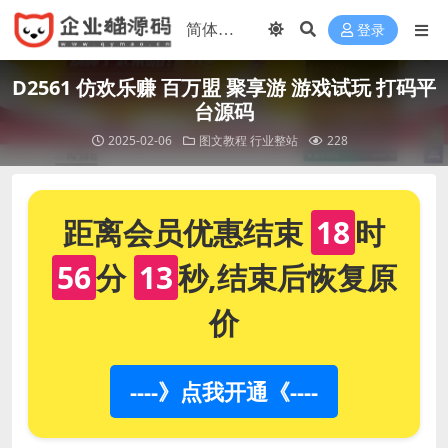
登录
D2561 仿欢乐赚 百万盟 聚享游 游戏试玩 打码平
台源码
2025-02-06
图文教程
行业整站
228
距离会员优惠结束
18
时
56
分
12
秒,结束后恢复原
价
----》点我开通《----