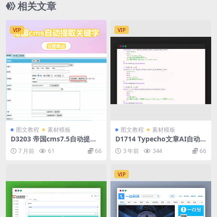
相关文章
VIP
VIP
图文教程
素材模板
图文教程
素材模板
D3203 帝国cms7.5自动提取
D1714 Typecho文章AI自动
关键字 & tag标签插件
生成摘要插件-AIContentSu
7 月前
61
66
3 年前
344
66
mmary
VIP