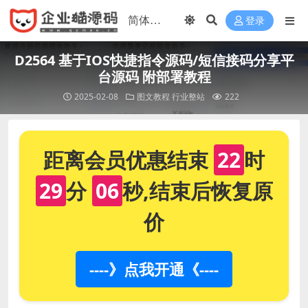
登录
D2564 基于IOS快捷指令源码/短信接码分享平
台源码 附部署教程
2025-02-08
图文教程
行业整站
222
距离会员优惠结束
22
时
29
分
06
秒,结束后恢复原
价
----》点我开通《----