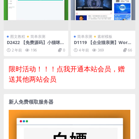
图文教程
简单亲测
简单亲测
素材模板
D2422 【免费源码】小猫咪抽
D1119 【企业猫亲测】Word
奖系统PHP源码1.0
Press新闻资讯主题模板全站
2 年前
196
0
4 年前
369
66
源码
限时活动！！！点我开通本站会员，赠
送其他两站会员
新人免费领取服务器