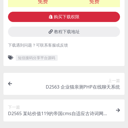
免费
免费
购买下载权限
教程下载地址
下载遇到问题？可联系客服或反馈
短信接码分享平台源码
上一篇
D2563 企业猫亲测PHP在线聊天系统
下一篇
D2565 某站价值119的帝国cms自适应古诗词网古
籍名句网站，古诗名句古诗大全源码，全套源码整
站源码带后台