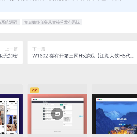
布系统源码
赏金赚多任务悬赏接单发布系统
上一篇
下一篇
模板无加密
W1802 稀有开箱三网H5游戏【江湖大侠H5代金
券内购版】最新整理Ubuntu手工服务端+全套前
后端源码+GM邮件后台+简易安卓客户端+详细搭
建教程+视频教程
VIP