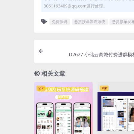
3061163489@qq.com进行处理。
免费源码
悬赏接单发布系统
悬赏接单发
D2627 小储云商城付费进群
相关文章
VIP
VIP