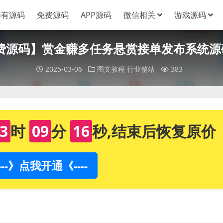
稀有源码
免费源码
APP源码
微信相关
游戏源码
【免费源码】赏金赚多任务悬赏接单发布系统
2025-03-06
图文教程
行业整站
383
3
时
09
分
16
秒,结束后恢复原价
----》点我开通《----