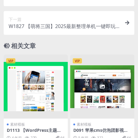
hinkphp6框架
下一篇
W1827 【萌将三国】2025最新整理单机一键即玩
镜像端+Linux手工服务端+教程
相关文章
VIP
VIP
素材模板
素材模板
D1113 【WordPress主题】
D091 苹果cms仿泡团影视网
自媒体二号大前端主题模板
主题模板
4 年前
270
66
5 年前
322
66