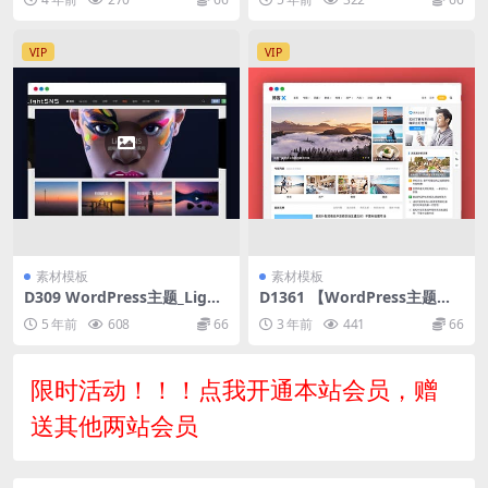
VIP
VIP
素材模板
素材模板
D309 WordPress主题_Light
D1361 【WordPress主题模
SNS轻社交系统,轻论坛,轻社
板】主题巴巴/博客X主题最新
5 年前
608
66
3 年前
441
66
区,更新至1.6.6,很强大的一款
免授权版源码
主题
限时活动！！！点我开通本站会员，赠
送其他两站会员