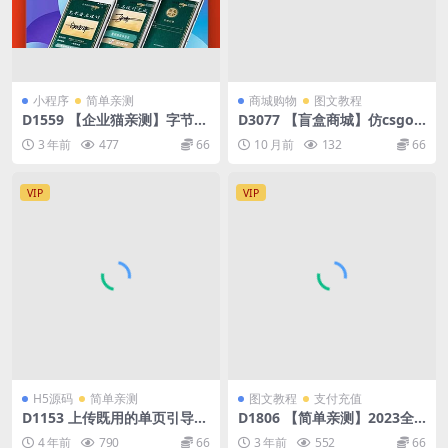
小程序
简单亲测
商城购物
图文教程
D1559 【企业猫亲测】字节跳
D3077 【盲盒商城】仿csgo
动小程序开发/抖音艺术签名小
开箱实物盲盒,带特效开箱动
3 年前
477
66
10 月前
132
66
程序源码/艺术签名设计小程序
画,一键秒取发货管理,对接支
源码
付平台,封装app
VIP
VIP
H5源码
简单亲测
图文教程
支付充值
D1153 上传既用的单页引导页
D1806 【简单亲测】2023全
面H5源码_自动检测域名延迟
新API代付系统PHP源码 第三
4 年前
790
66
3 年前
552
66