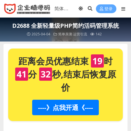
登录
D2688 全新轻量级PHP简约活码管理系统
2025-04-04
简单亲测
运营引流
142
距离会员优惠结束
19
时
41
分
32
秒,结束后恢复原
价
----》点我开通《----