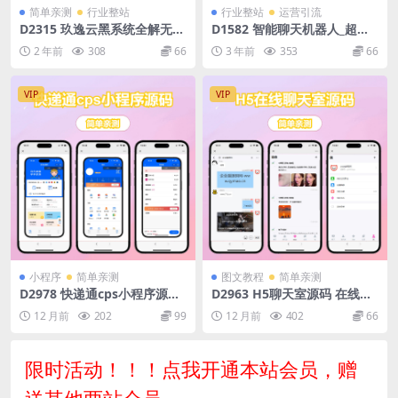
简单亲测
行业整站
行业整站
运营引流
D2315 玖逸云黑系统全解无后
D1582 智能聊天机器人_超级A
门 +搭建教程 v1.3.0
I_支持自动绘画功能
2 年前
308
66
3 年前
353
66
VIP
VIP
小程序
简单亲测
图文教程
简单亲测
D2978 快递通cps小程序源码-
D2963 H5聊天室源码 在线聊
搭建及视频教程-快递分销代理
天聊天室源码 陌陌 爱聊 源码
12 月前
202
99
12 月前
402
66
开源不加密
限时活动！！！点我开通本站会员，赠