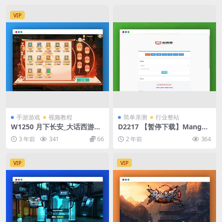
VIP
手游游戏
视频教程
简单亲测
行业整站
W1250 月下长安_大话西游回
D2217 【暂停下载】Mangoa
合制之月下长安_安卓IOS苹果
-Auth/芒果自助多应用企业级
3 年前
341
66
2 年前
364
双端_WIN学习手工服务端_通
网站授权系统源码拥有盗版入
用视频教程_代理后台
库、远程更新等功能
VIP
VIP