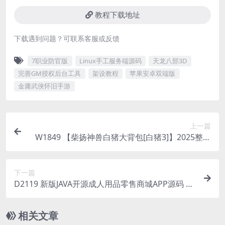
教程下载地址
下载遇到问题？可联系客服或反馈
7职业防官版
Linux手工服务端源码
天龙八部3D
完善GM授权后台工具
架设教程
苹果安卓双端版
金庸武侠怀旧手游
上一篇
W1849 【柴扬神兽白猪大背包[白猪3]】2025整理
特色服务端+宠物+神器+百层妖塔
下一篇
D2119 新版JAVA开源成人用品零售商城APP源码 内
含安卓IOS双端原生源码+小程序源码
相关文章