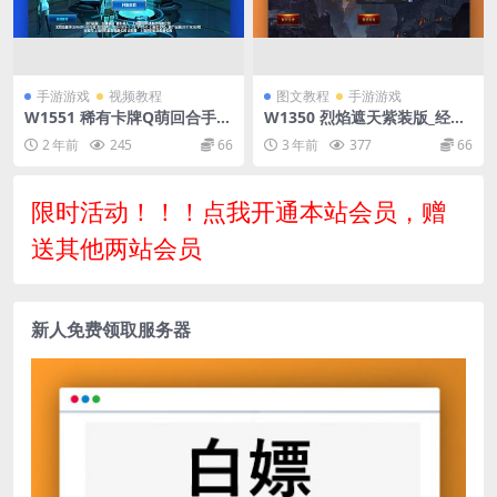
手游游戏
视频教程
图文教程
手游游戏
W1551 稀有卡牌Q萌回合手游
W1350 烈焰遮天紫装版_经典
【星河战姬内购版】最新整理
3D传奇烈焰遮天_Win学习手
2 年前
245
66
3 年前
377
66
Linux手工服务端+安卓+视频
工服务端_文本教程_安卓版
教程
限时活动！！！点我开通本站会员，赠
送其他两站会员
新人免费领取服务器