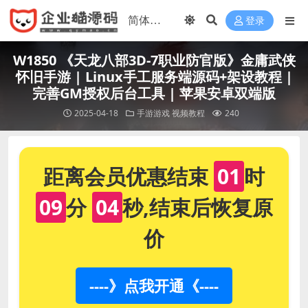
登录
W1850 《天龙八部3D-7职业防官版》金庸武侠
怀旧手游 | Linux手工服务端源码+架设教程 |
完善GM授权后台工具 | 苹果安卓双端版
2025-04-18
手游游戏
视频教程
240
距离会员优惠结束
01
时
09
分
04
秒,结束后恢复原
价
----》点我开通《----