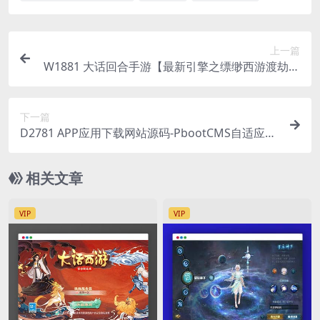
上一篇
W1881 大话回合手游【最新引擎之缥缈西游渡劫定
制修改版】最新整理Linux手工服务端+安卓苹果双
端+管理后台+CDK后台+详细搭建教程+视频教程
下一篇
D2781 APP应用下载网站源码-PbootCMS自适应模
板 | 支持SEO独立设置 | 多端数据同步
相关文章
VIP
VIP