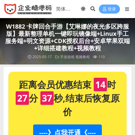
登录
W1882 卡牌回合手游【艾琳娜的夜光多区跨服
版】最新整理单机一键即玩镜像端+Linux手工
服务端+明文资源+CDK授权后台+安卓苹果双端
+详细搭建教程+视频教程
2025-05-17
手游游戏
视频教程
110
距离会员优惠结束
14
时
27
分
37
秒,结束后恢复原
价
----》点我开通《----