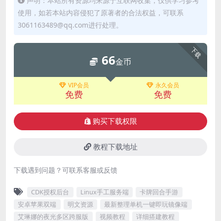
声明：本站所有资源均来源于互联网收集，仅供学习参考
使用，如若本站内容侵犯了原著者的合法权益，可联系
3061163489@qq.com进行处理。
下载
66
金币
VIP会员
永久会员
免费
免费
购买下载权限
教程下载地址
下载遇到问题？可联系客服或反馈
CDK授权后台
Linux手工服务端
卡牌回合手游
安卓苹果双端
明文资源
最新整理单机一键即玩镜像端
艾琳娜的夜光多区跨服版
视频教程
详细搭建教程