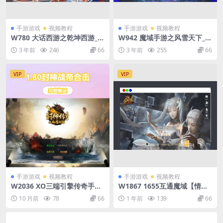
手游游戏
视频教程
手游游戏
视频教程
W780 大话西游之乾坤西游_经
W942 魔域手游之风雪天下_经
典大话精品角色扮演类回合手
典1655互通魔域角色扮演类剧
3 年前
246
66
3 年前
255
66
游_win服务端源码视频架设教
情闯关手游_Win服务端源码_
程_完善GM后台工具
通用视频教程_本地验证_本地
注册_GM全套工具
VIP
VIP
手游游戏
视频教程
手游游戏
视频教程
W2036 XO三端引擎传奇手游
W1867 1655互通魔域【情战
【1.80封神战帝合击】最新整
魔域】最新整理Win系半手工
10 月前
78
66
1 年前
139
66
理Win系服务端+PC安卓苹果
服务端+本地验证+本地注册
三端+加密工具+详细搭建教程
+全套工具+详细搭建教程