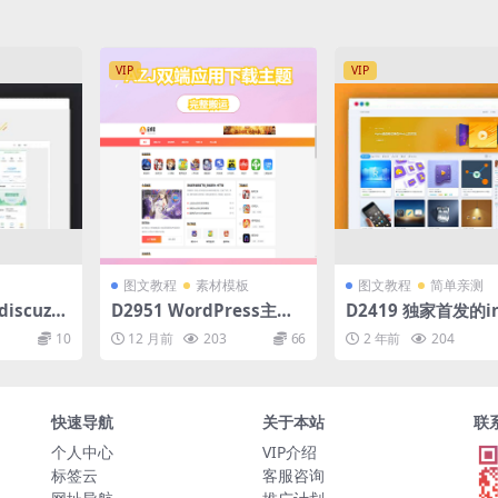
搭建教程
VIP
VIP
图文教程
素材模板
图文教程
简单亲测
discuz模
D2951 WordPress主题
D2419 独家首发的i
动,科技资
– AZJ双端应用下载主题
na 2.6.0 WordPre
10
12 月前
203
66
2 年前
204
题，开心版下载
快速导航
关于本站
联
个人中心
VIP介绍
标签云
客服咨询