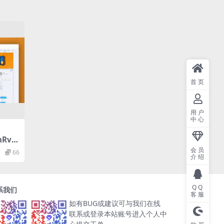
首页
用户
中心
nRva
ss主
会员
66
介绍
QQ
系我们
客服
如有BUG或建议可与我们在线
联系或登录本站账号进入个人中