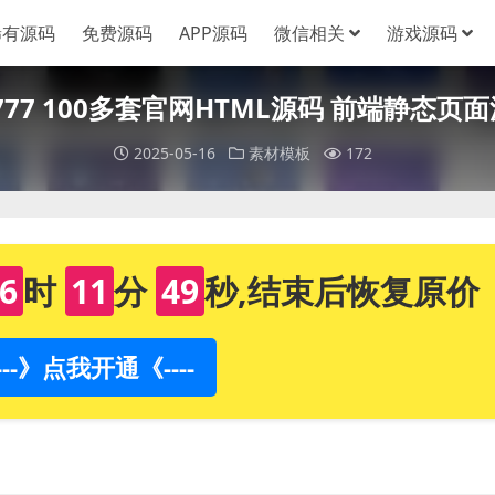
稀有源码
免费源码
APP源码
微信相关
游戏源码
777 100多套官网HTML源码 前端静态页
2025-05-16
素材模板
172
6
时
11
分
49
秒,结束后恢复原价
----》点我开通《----