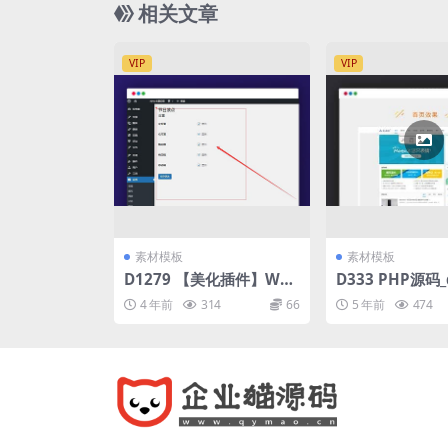
相关文章
细
VIP
VIP
素材模板
素材模板
D1279 【美化插件】Wor
D333 PHP源码_
dPress灯笼插件
板,ZUK新媒体互
4 年前
314
66
5 年前
474
讯,门户网站模板