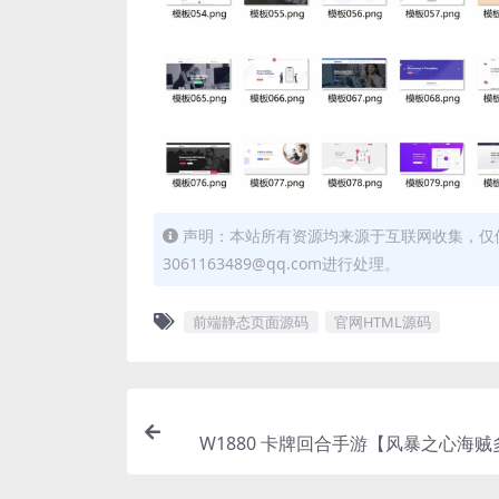
声明：本站所有资源均来源于互联网收集，仅
3061163489@qq.com进行处理。
前端静态页面源码
官网HTML源码
W1880 卡牌回合手游【风暴之心海
版】最新整理单机一键即玩镜像端+Lin
务端+GM授权后台+全物品ID+安卓苹