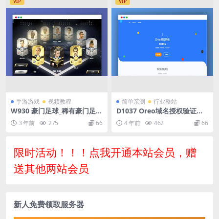
VIP
VIP
手游游戏
视频教程
简单亲测
行业整站
W930 豪门足球_稀有豪门足球
D1037 Oreo域名授权验证系
手游VM镜像一键端+linux学
统v1.0.6开源版本网站源码
3 年前
275
66
4 年前
462
66
习手工端_通用视频教程_物品
充值后台
限时活动！！！点我开通本站会员，赠
送其他两站会员
新人免费领取服务器