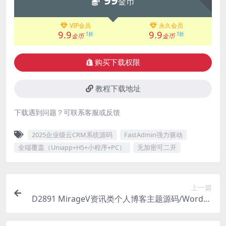
金币
VIP会员
永久会员
9.9
9.9
1折
1折
金币
金币
购买下载权限
教程下载地址
下载遇到问题？可联系客服或反馈
2025企业级云CRM系统源码
FastAdmin强力驱动
全端覆盖（Uniapp+H5+小程序+PC）
无加密可二开
上一篇
D2891 MirageV资讯类个人博客主题源码/WordPr
ess主题/全开源