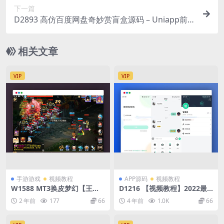
下一篇
D2893 高仿百度网盘奇妙赏盲盒源码 – Uniapp前
端 + 易支付对接 + 无限回调
相关文章
VIP
VIP
手游游戏
视频教程
APP源码
视频教程
W1588 MT3换皮梦幻【王者
D1216 【视频教程】2022最
西游】最新整理Linux手工服
新鸽哒IM即时通讯系统源码
2 年前
177
66
4 年前
1.0K
66
务端+安卓苹果双端+GM后台
带安卓、苹果、PC端（全开
+详细搭建教程+全套源码
源）