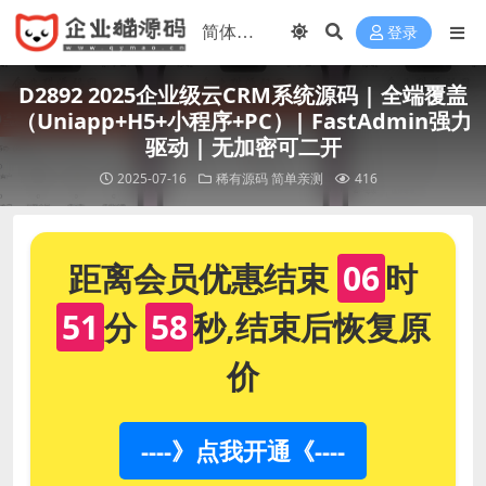
登录
D2892 2025企业级云CRM系统源码 | 全端覆盖
（Uniapp+H5+小程序+PC）| FastAdmin强力
驱动 | 无加密可二开
2025-07-16
稀有源码
简单亲测
416
距离会员优惠结束
06
时
51
分
57
秒,结束后恢复原
价
----》点我开通《----