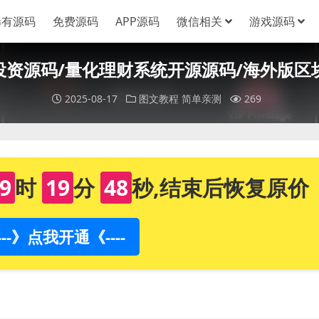
稀有源码
免费源码
APP源码
微信相关
游戏源码
量化投资源码/量化理财系统开源源码/海外版区
2025-08-17
图文教程
简单亲测
269
9
时
19
分
47
秒,结束后恢复原价
----》点我开通《----