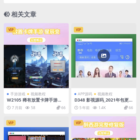
平台v2.2.4
相关文章
VIP
VIP
手游游戏
视频教程
APP源码
视频教程
W2105 稀有放置卡牌手游
D348 影视源码_2021年包更原
【星辰变】最新整理单机一键
生安卓影视app苹果CMS对
7 月前
58
66
5 年前
1.4K
66
即玩镜像端+Linux手工服务端
接，原生JAVA影视APP源码支
+安卓苹果双端+GM配套物品
持PC+WAP+APP
后台+详细搭建教程
VIP
VIP