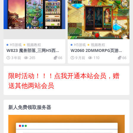
H5游戏
视频教程
H5游戏
视频教程
W823 魔兽部落_三网H5西方
W2060 2DMMORPG页游
经典魔幻剧情卡牌回合手游_w
【醉西游完整修复版】最新整
3 年前
265
66
9 月前
110
66
in服务端源码_视频架设教程_
理Win系服务端+网页注册+G
GM后台工具
M充值后台+详细外网教程+视
频教程
限时活动！！！点我开通本站会员，赠
送其他两站会员
新人免费领取服务器