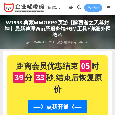
登录
W1998 典藏MMORPG页游【醉西游之天尊封
神】最新整理Win系服务端+GM工具+详细外网
教程
2025-09-17
H5游戏
视频教程
79
距离会员优惠结束
05
时
39
分
32
秒,结束后恢复原
价
----》点我开通《----