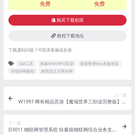
免费
免费
购买下载权限
教程下载地址
下载遇到问题？可联系客服或反馈
GM工具
典藏MMORPG页游
最新整理Win系服务端
详细外网教程
醉西游之天尊封神
上一篇
W1997 稀有精品页游【魔域世界三职业完整版】最
新整理单机一键即玩镜像端+Linux手工服务端+网页
商城+GM后台+详细搭建教程+全套物品ID
下一篇
D3011 物联网管理系统 轻量级物联网综合业务支撑