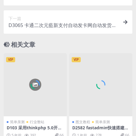
下一篇
D3065 卡通二次元藍新支付自动发卡网自动发货系
统源码
相关文章
VIP
VIP
简单亲测
行业整站
图文教程
简单亲测
D103 采用thinkphp 5.0开发
D2582 fastadmin快速搭建导
源导航V1.0-集网址、资源、资
航站和API接口站点系统
5 年前
392
66
1 年前
278
66