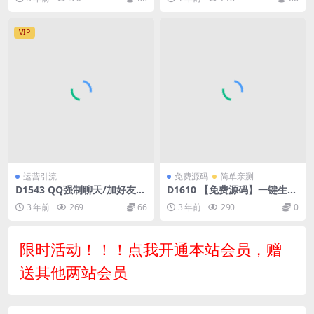
讯于一体的导航系统
VIP
运营引流
免费源码
简单亲测
D1543 QQ强制聊天/加好友/
D1610 【免费源码】一键生成
临时会话接口跳转单页源码。
抽象话网页版源码
3 年前
269
66
3 年前
290
0
限时活动！！！点我开通本站会员，赠
送其他两站会员