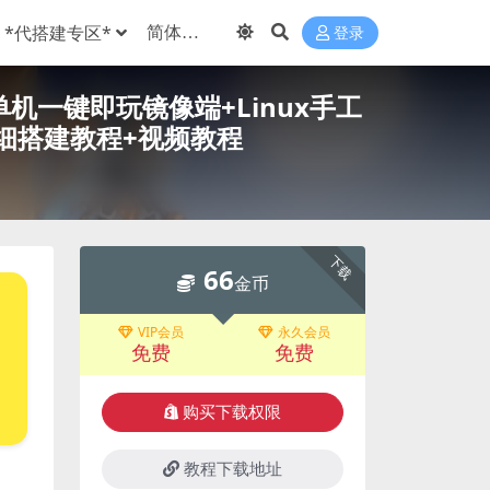
*代搭建专区*
登录
机一键即玩镜像端+Linux手工
细搭建教程+视频教程
下载
66
金币
VIP会员
永久会员
免费
免费
购买下载权限
教程下载地址