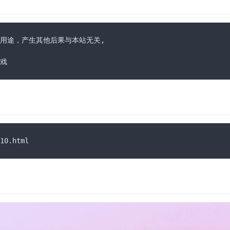
用途，产生其他后果与本站无关,

戏
0.html