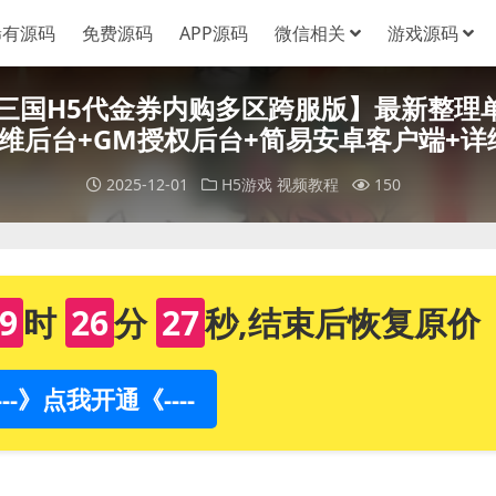
稀有源码
免费源码
APP源码
微信相关
游戏源码
猫三国H5代金券内购多区跨服版】最新整理单
运维后台+GM授权后台+简易安卓客户端+详
2025-12-01
H5游戏
视频教程
150
9
时
26
分
25
秒,结束后恢复原价
----》点我开通《----