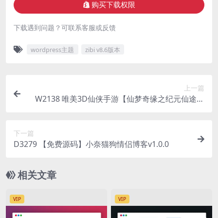
购买下载权限
下载遇到问题？可联系客服或反馈
wordpress主题
zibi v8.6版本
上一篇
W2138 唯美3D仙侠手游【仙梦奇缘之纪元仙途平
台币内购跨服版】最新整理Win系服务端+管理后台
+GM授权后台+商城后台+安卓+详细搭建教程
下一篇
D3279 【免费源码】小奈猫狗情侣博客v1.0.0
相关文章
VIP
VIP