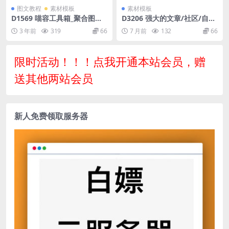
图文教程
素材模板
素材模板
D1569 喵容工具箱_聚合图床
D3206 强大的文章/社区/自媒
加速 WordPress 图片外链分
体客户端源码分享 可打包app
3 年前
319
66
7 月前
132
66
发插件
支持小程序
限时活动！！！点我开通本站会员，赠
送其他两站会员
新人免费领取服务器