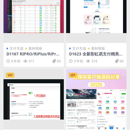
支付充值
素材模板
支付充值
素材模板
D1167 RIPRO/RiPlus/RiPro-
D1623 全新彩虹易支付精美UI
V2/Rizhuti-V2易支付接口插
美化模板
4 年前
611
66
3 年前
314
66
件
VIP
VIP